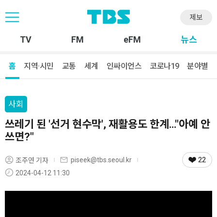
제보
TV
FM
eFM
뉴스
홈
지역·시민
교통
세계
인싸이언스
코로나19
분야별
사회
쓰레기 된 '선거 현수막', 재활용도 한계…"아예 안
쓰면?"
22
piseek@tbs.seoul.kr
조주연 기자
2024-04-12 11:30