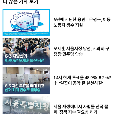
더 많은 기사 보기
6년째 시원한 응원… 은평구, 이동
노동자 생수 지원
오세훈 서울시장 당선, 시의회·구
청장 민주당 압승
14시 현재 투표율 48.9％..8.2％P
↑ "일꾼이 공약 잘 실천하길"
서울 재생에너지 자립률 전국 꼴
찌, 정책 지속 필요성 제기