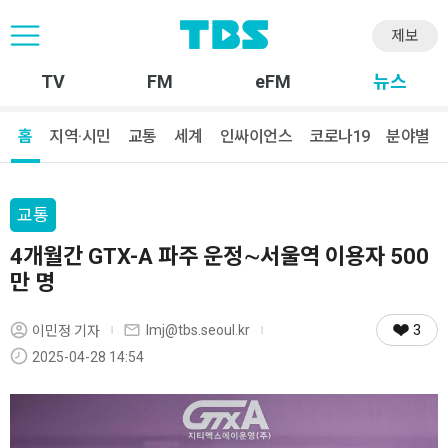
제보
TV
FM
eFM
뉴스
홈
지역·시민
교통
세계
인싸이언스
코로나19
분야별
교통
4개월간 GTX-A 파주 운정∼서울역 이용자 500
만 명
3
lmj@tbs.seoul.kr
이민정 기자
2025-04-28 14:54