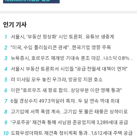
인기 기사
1
서울시, '부동산 정상화' 시민 토론회…유튜브 생중계
2
"미국, 수입 폴리실리콘 관세"…한국기업 영향 주목
3
뉴욕증시, 호르무즈 재개방 기대속 혼조 마감…나스닥 0.8％
↓
4
서울시 부동산 토론회서 시민들 "공급·전월세 대책이 먼저"
5
러 미사일 모두 놓친 우크라, 방공망 지원 호소
6
이란 "호르무즈 새 항로 합의…상당부분 이란 영해 통과"
7
6월 경상수지 497.3억달러 흑자…두 달 연속 역대 최대
8
고기압에 서쪽 폭염 계속…고기압 못 뚫은 태풍은 상하이로
9
'구로주공' 재건축 통해 서남권 준공업지에 3,289세대 공급
10
도화우성아파트 재건축 정비계획 통과…1,612세대 주택 공급