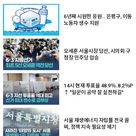
6년째 시원한 응원… 은평구, 이동
노동자 생수 지원
오세훈 서울시장 당선, 시의회·구
청장 민주당 압승
14시 현재 투표율 48.9％..8.2％P
↑ "일꾼이 공약 잘 실천하길"
서울 재생에너지 자립률 전국 꼴
찌, 정책 지속 필요성 제기