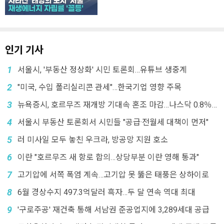
인기 기사
1
서울시, '부동산 정상화' 시민 토론회…유튜브 생중계
2
"미국, 수입 폴리실리콘 관세"…한국기업 영향 주목
3
뉴욕증시, 호르무즈 재개방 기대속 혼조 마감…나스닥 0.8％
↓
4
서울시 부동산 토론회서 시민들 "공급·전월세 대책이 먼저"
5
러 미사일 모두 놓친 우크라, 방공망 지원 호소
6
이란 "호르무즈 새 항로 합의…상당부분 이란 영해 통과"
7
고기압에 서쪽 폭염 계속…고기압 못 뚫은 태풍은 상하이로
8
6월 경상수지 497.3억달러 흑자…두 달 연속 역대 최대
9
'구로주공' 재건축 통해 서남권 준공업지에 3,289세대 공급