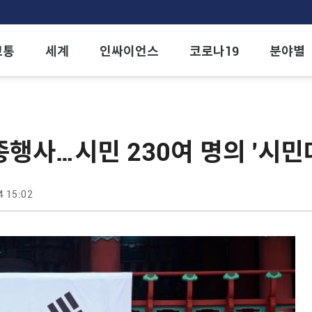
교통
세계
인싸이언스
코로나19
분야별
행사…시민 230여 명의 '시민
4 15:02