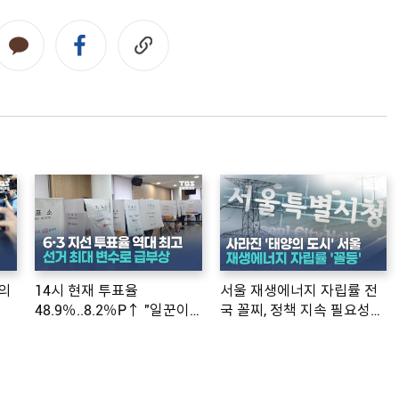
의
14시 현재 투표율
서울 재생에너지 자립률 전
48.9％..8.2％P↑ "일꾼이
국 꼴찌, 정책 지속 필요성
공약 ...
제기