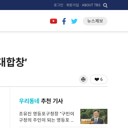
로그인
· 회원가입
· ABOUT TBS
뉴스제보
대합창'
6
우리동네
추천 기사
조유진 영등포구청장 "구민이
구정의 주인이 되는 영등포 만
들 ...