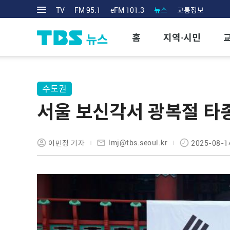
TV
FM 95.1
eFM 101.3
뉴스
교통정보
홈
지역·시민
수도권
서울 보신각서 광복절 타종
lmj@tbs.seoul.kr
이민정 기자
2025-08-1