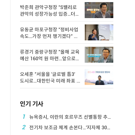
박준희 관악구청장 "S밸리로
관악의 성장가능성 입증…더욱
속 ...
유동균 마포구청장 "정비사업
속도…가장 먼저 챙기겠다" ...
류경기 중랑구청장 "올해 교육
예산 160억 원 마련…앞으로도
...
오세훈 "서울을 '글로벌 톱3'
도시로…대한민국 미래 좌표 ...
인기 기사
1
뉴욕증시, 이란의 호르무즈 선별통항 추진에 하락
2
전기차 보조금 체계 손본다…'지자체 30％ 매칭' ...