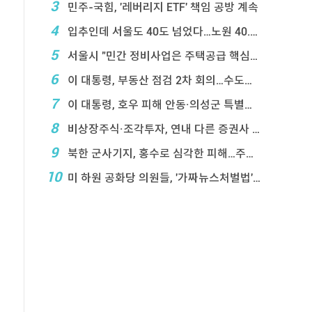
3
민주-국힘, '레버리지 ETF' 책임 공방 계속
4
입추인데 서울도 40도 넘었다…노원 40.2도 기록
5
서울시 "민간 정비사업은 주택공급 핵심&q ...
6
이 대통령, 부동산 점검 2차 회의…수도권 공급대책 ...
7
이 대통령, 호우 피해 안동·의성군 특별재난지역 선포
8
비상장주식·조각투자, 연내 다른 증권사 계좌 거래 ...
9
북한 군사기지, 홍수로 심각한 피해…주택 수백채 파괴
10
미 하원 공화당 의원들, '가짜뉴스처벌법' 항의 서한