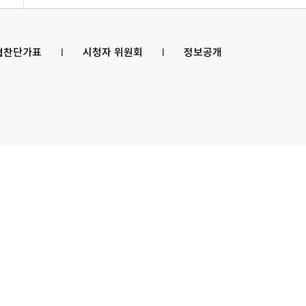
 협찬단가표
l
시청자 위원회
l
정보공개