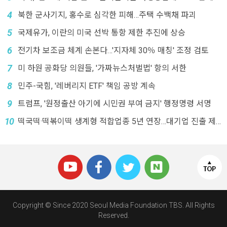
4
북한 군사기지, 홍수로 심각한 피해…주택 수백채 파괴
5
국제유가, 이란의 미국 선박 통항 제한 추진에 상승
6
전기차 보조금 체계 손본다…'지자체 30％ 매칭' 조정 검토
7
미 하원 공화당 의원들, '가짜뉴스처벌법' 항의 서한
8
민주-국힘, '레버리지 ETF' 책임 공방 계속
9
트럼프, '원정출산 아기에 시민권 부여 금지' 행정명령 서명
10
떡국떡·떡볶이떡 생계형 적합업종 5년 연장…대기업 진출 제
한
Copyright © Since 2020 Seoul Media Foundation TBS. All Rights
Reserved.