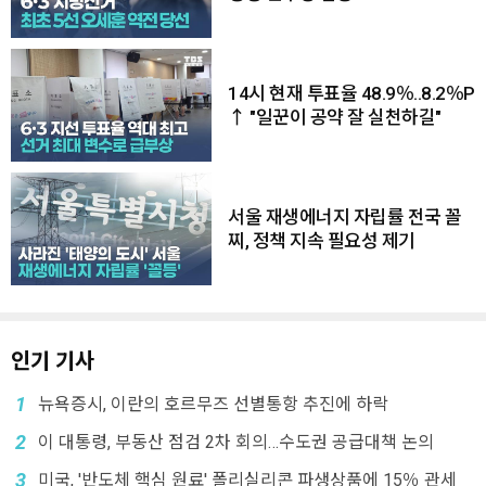
14시 현재 투표율 48.9％..8.2％P
↑ "일꾼이 공약 잘 실천하길"
서울 재생에너지 자립률 전국 꼴
찌, 정책 지속 필요성 제기
인기 기사
1
뉴욕증시, 이란의 호르무즈 선별통항 추진에 하락
2
이 대통령, 부동산 점검 2차 회의…수도권 공급대책 논의
3
미국, '반도체 핵심 원료' 폴리실리콘 파생상품에 15％ 관세