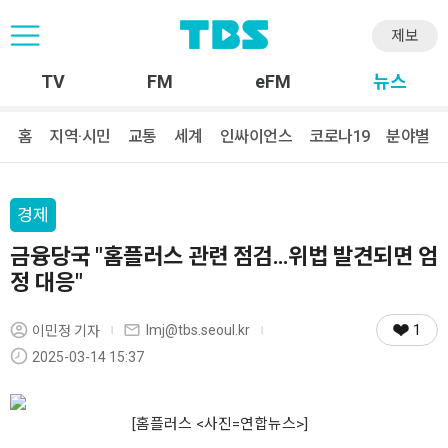
제보
TV
FM
eFM
뉴스
홈
지역·시민
교통
세계
인싸이언스
코로나19
분야별
경제
금융당국 "홈플러스 관련 점검…위법 발견되면 엄
정 대응"
1
lmj@tbs.seoul.kr
이민정 기자
2025-03-14 15:37
[홈플러스 <사진=연합뉴스>]