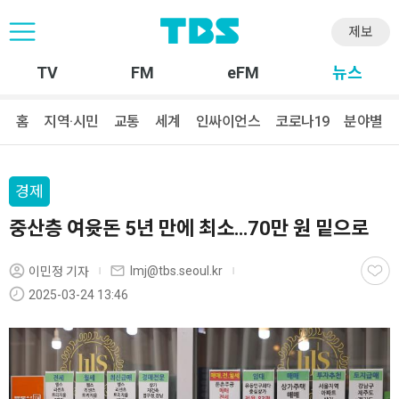
제보
TV
FM
eFM
뉴스
홈
지역·시민
교통
세계
인싸이언스
코로나19
분야별
경제
중산층 여윳돈 5년 만에 최소…70만 원 밑으로
lmj@tbs.seoul.kr
이민정 기자
2025-03-24 13:46