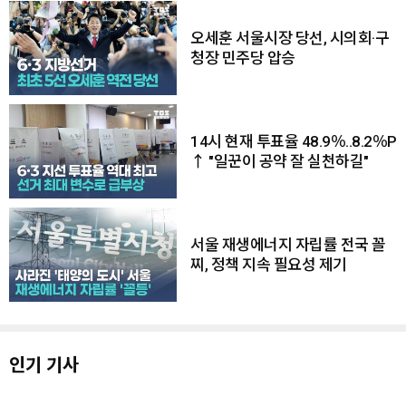
오세훈 서울시장 당선, 시의회·구
청장 민주당 압승
14시 현재 투표율 48.9％..8.2％P
↑ "일꾼이 공약 잘 실천하길"
서울 재생에너지 자립률 전국 꼴
찌, 정책 지속 필요성 제기
인기 기사