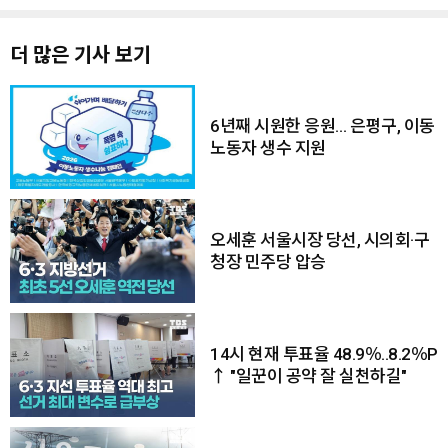
더 많은 기사 보기
6년째 시원한 응원… 은평구, 이동
노동자 생수 지원
오세훈 서울시장 당선, 시의회·구
청장 민주당 압승
14시 현재 투표율 48.9％..8.2％P
↑ "일꾼이 공약 잘 실천하길"