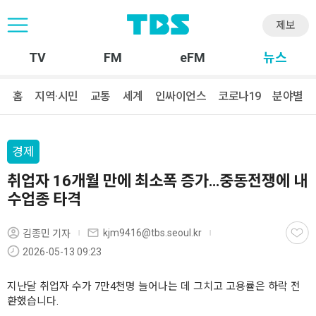
제보
TV
FM
eFM
뉴스
홈
지역·시민
교통
세계
인싸이언스
코로나19
분야별
경제
취업자 16개월 만에 최소폭 증가…중동전쟁에 내
수업종 타격
kjm9416@tbs.seoul.kr
김종민 기자
2026-05-13 09:23
지난달 취업자 수가 7만4천명 늘어나는 데 그치고 고용률은 하락 전
환했습니다.