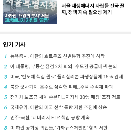
서울 재생에너지 자립률 전국 꼴
찌, 정책 지속 필요성 제기
인기 기사
1
뉴욕증시, 이란의 호르무즈 선별통항 추진에 하락
2
이 대통령, 부동산 점검 2차 회의…수도권 공급대책 논의
3
미국, '반도체 핵심 원료' 폴리실리콘 파생상품에 15％ 관세
4
북한 군사기지, 홍수로 심각한 피해…주택 수백채 파괴
5
전기차 보조금 체계 손본다…'지자체 30％ 매칭' 조정 검토
6
국제유가, 이란의 미국 선박 통항 제한 추진에 상승
7
민주-국힘, '레버리지 ETF' 책임 공방 계속
8
미 하원 공화당 의원들, '가짜뉴스처벌법' 항의 서한