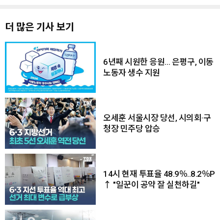
더 많은 기사 보기
6년째 시원한 응원… 은평구, 이동
노동자 생수 지원
오세훈 서울시장 당선, 시의회·구
청장 민주당 압승
14시 현재 투표율 48.9％..8.2％P
↑ "일꾼이 공약 잘 실천하길"