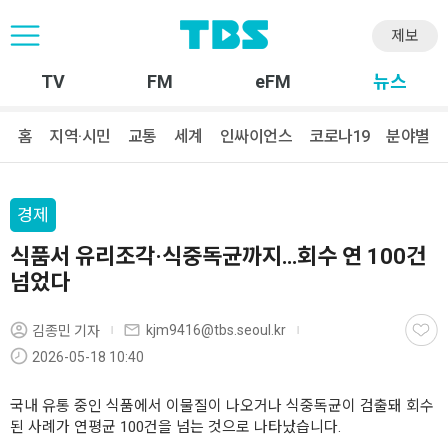
제보
TV
FM
eFM
뉴스
홈
지역·시민
교통
세계
인싸이언스
코로나19
분야별
경제
식품서 유리조각·식중독균까지…회수 연 100건
넘었다
kjm9416@tbs.seoul.kr
김종민 기자
2026-05-18 10:40
국내 유통 중인 식품에서 이물질이 나오거나 식중독균이 검출돼 회수
된 사례가 연평균 100건을 넘는 것으로 나타났습니다.