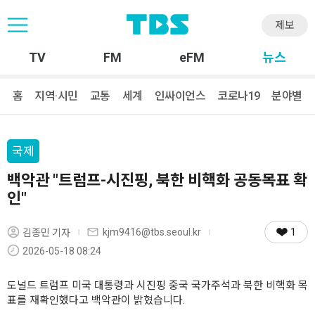
제보
TV
FM
eFM
뉴스
홈
지역·시민
교통
세계
인싸이언스
코로나19
분야별
국제
백악관 "트럼프-시진핑, 북한 비핵화 공동목표 확
인"
1
kjm9416@tbs.seoul.kr
김종민 기자
2026-05-18 08:24
도널드 트럼프 미국 대통령과 시진핑 중국 국가주석과 북한 비핵화 목
표를 재확인했다고 백악관이 밝혔습니다.