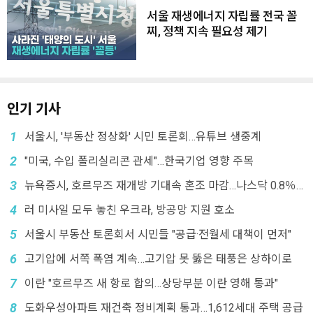
서울 재생에너지 자립률 전국 꼴
찌, 정책 지속 필요성 제기
인기 기사
1
서울시, '부동산 정상화' 시민 토론회…유튜브 생중계
2
"미국, 수입 폴리실리콘 관세"…한국기업 영향 주목
3
뉴욕증시, 호르무즈 재개방 기대속 혼조 마감…나스닥 0.8％
↓
4
러 미사일 모두 놓친 우크라, 방공망 지원 호소
5
서울시 부동산 토론회서 시민들 "공급·전월세 대책이 먼저"
6
고기압에 서쪽 폭염 계속…고기압 못 뚫은 태풍은 상하이로
7
이란 "호르무즈 새 항로 합의…상당부분 이란 영해 통과"
8
도화우성아파트 재건축 정비계획 통과…1,612세대 주택 공급