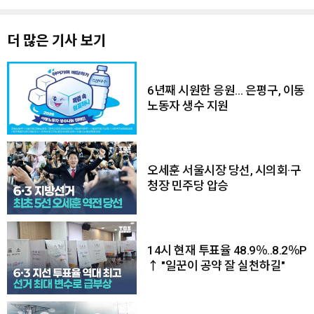
더 많은 기사 보기
6년째 시원한 응원… 은평구, 이동
노동자 생수 지원
오세훈 서울시장 당선, 시의회·구
청장 민주당 압승
14시 현재 투표율 48.9％..8.2％P
↑ "일꾼이 공약 잘 실천하길"