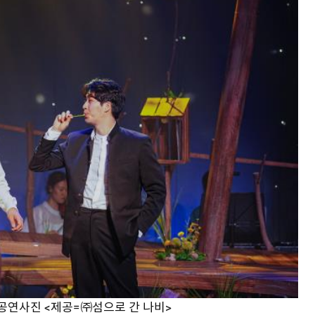
 공연사진 <제공=㈜섬으로 간 나비>