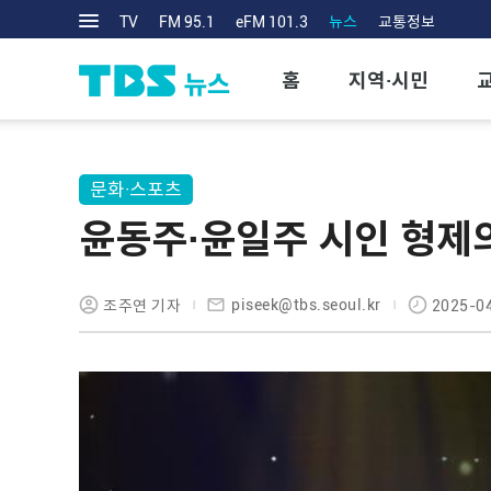
TV
FM 95.1
eFM 101.3
뉴스
교통정보
홈
지역·시민
문화·스포츠
윤동주·윤일주 시인 형제의 
piseek@tbs.seoul.kr
조주연 기자
2025-04