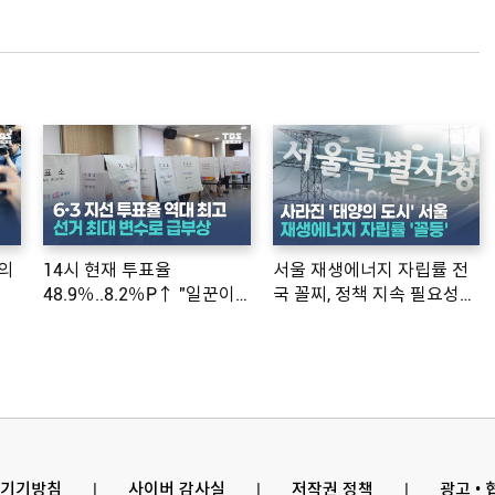
의
14시 현재 투표율
서울 재생에너지 자립률 전
48.9％..8.2％P↑ "일꾼이
국 꼴찌, 정책 지속 필요성
공약 ...
제기
기기방침
l
사이버 감사실
l
저작권 정책
l
광고 •