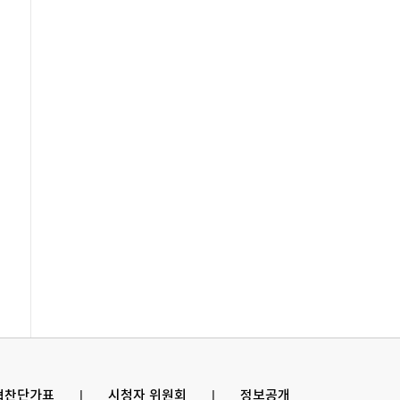
 협찬단가표
l
시청자 위원회
l
정보공개