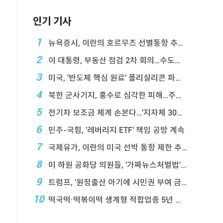
인기 기사
1
뉴욕증시, 이란의 호르무즈 선별통항 추진에 하락
2
이 대통령, 부동산 점검 2차 회의…수도권 공급대책 ...
3
미국, '반도체 핵심 원료' 폴리실리콘 파생상품에 ...
4
북한 군사기지, 홍수로 심각한 피해…주택 수백채 파괴
5
전기차 보조금 체계 손본다…'지자체 30％ 매칭' ...
6
민주-국힘, '레버리지 ETF' 책임 공방 계속
7
국제유가, 이란의 미국 선박 통항 제한 추진에 상승
8
미 하원 공화당 의원들, '가짜뉴스처벌법' 항의 서한
9
트럼프, '원정출산 아기에 시민권 부여 금지' 행정 ...
10
떡국떡·떡볶이떡 생계형 적합업종 5년 연장…대기업 ...