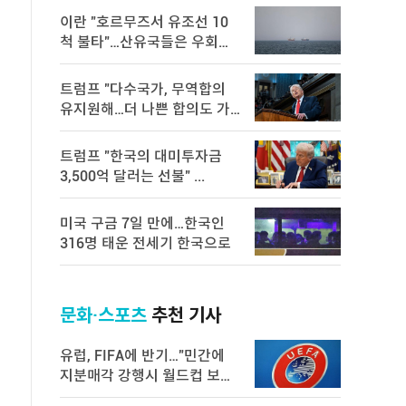
이란 "호르무즈서 유조선 10
척 불타"…산유국들은 우회로
모 ...
트럼프 "다수국가, 무역합의
유지원해…더 나쁜 합의도 가
능" ...
트럼프 "한국의 대미투자금
3,500억 달러는 선불" ...
미국 구금 7일 만에…한국인
316명 태운 전세기 한국으로
문화·스포츠
추천 기사
유럽, FIFA에 반기…"민간에
지분매각 강행시 월드컵 보이
콧"