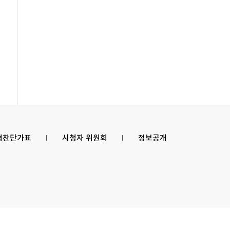
 협찬단가표
l
시청자 위원회
l
정보공개