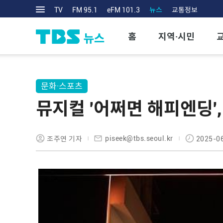
TV
FM 95.1
eFM 101.3
뉴스
교통정보
홈
지역·시민
문화·스포츠
뮤지컬 '어쩌면 해피엔딩
piseek@tbs.seoul.kr
조주연 기자
2025-06