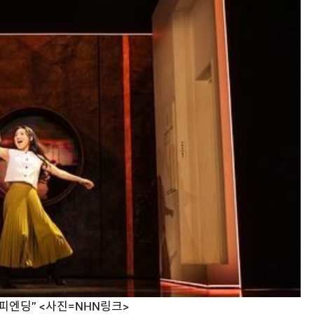
피엔딩'' <사진=NHN링크>