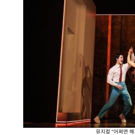
뮤지컬 ''어쩌면 해