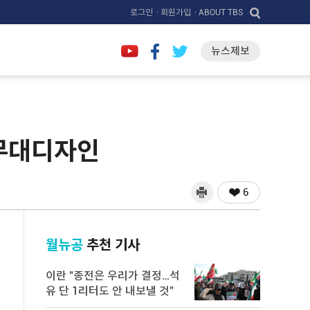
로그인
· 회원가입
· ABOUT TBS
뉴스제보
·무대디자인
6
월뉴공
추천 기사
이란 "종전은 우리가 결정…석
유 단 1리터도 안 내보낼 것"