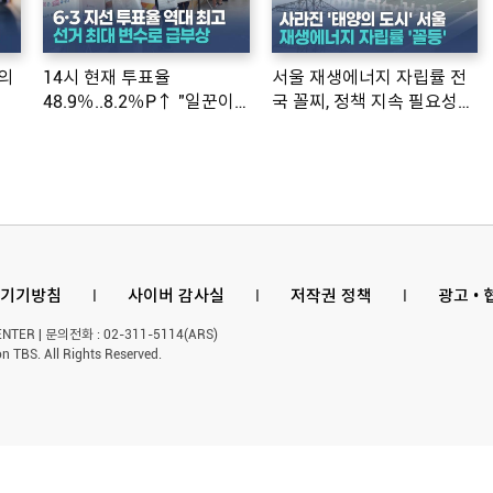
의
14시 현재 투표율
서울 재생에너지 자립률 전
48.9％..8.2％P↑ "일꾼이
국 꼴찌, 정책 지속 필요성
공약 ...
제기
기기방침
l
사이버 감사실
l
저작권 정책
l
광고 •
ER | 문의전화 : 02-311-5114(ARS)
n TBS. All Rights Reserved.