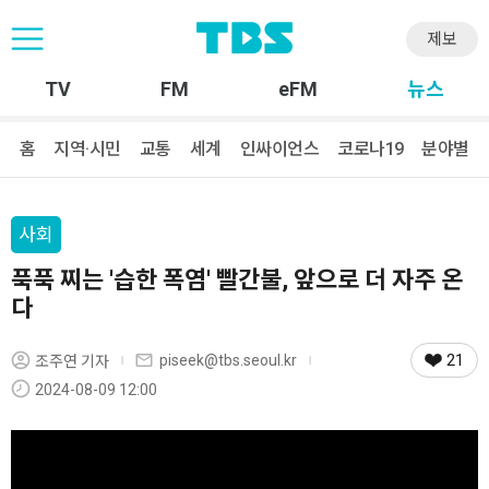
제보
TV
FM
eFM
뉴스
홈
지역·시민
교통
세계
인싸이언스
코로나19
분야별
사회
푹푹 찌는 '습한 폭염' 빨간불, 앞으로 더 자주 온
다
21
piseek@tbs.seoul.kr
조주연 기자
2024-08-09 12:00