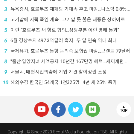
3
뉴욕증시, 호르무즈 재개방 기대속 혼조 마감…나스닥 0.8％
↓
4
고기압에 서쪽 폭염 계속…고기압 못 뚫은 태풍은 상하이로
5
이란 "호르무즈 새 항로 합의…상당부분 이란 영해 통과"
6
6월 경상수지 497.3억달러 흑자…두 달 연속 역대 최대
7
국제유가, 호르무즈 통항 논의속 보합권 마감…브렌트 79달러
8
"출산·입양자녀 세액공제 10년간 167만명 혜택…세재개편에
'폐지'"
9
서울시, 매헌시민의숲에 기업·기관 참여정원 조성
10
해외수감 한국인 54개국 1천325명…4년 새 25％ 증가
Copyright © Since 2020 Seoul Media Foundation TBS. All Rights