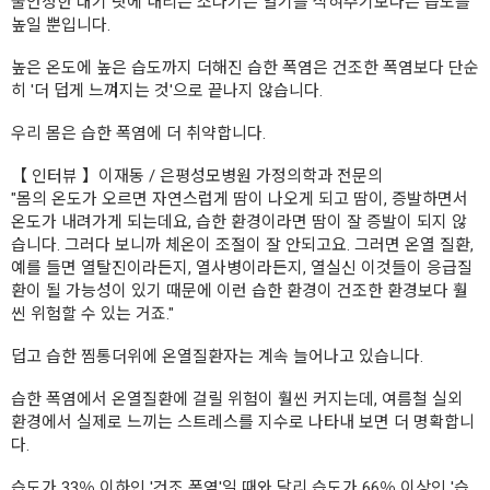
불안정한 대기 탓에 내리는 소나기는 열기를 식혀주기보다는 습도를
높일 뿐입니다.
높은 온도에 높은 습도까지 더해진 습한 폭염은 건조한 폭염보다 단순
히 '더 덥게 느껴지는 것'으로 끝나지 않습니다.
우리 몸은 습한 폭염에 더 취약합니다.
【 인터뷰 】이재동 / 은평성모병원 가정의학과 전문의
"몸의 온도가 오르면 자연스럽게 땀이 나오게 되고 땀이, 증발하면서
온도가 내려가게 되는데요, 습한 환경이라면 땀이 잘 증발이 되지 않
습니다. 그러다 보니까 체온이 조절이 잘 안되고요. 그러면 온열 질환,
예를 들면 열탈진이라든지, 열사병이라든지, 열실신 이것들이 응급질
환이 될 가능성이 있기 때문에 이런 습한 환경이 건조한 환경보다 훨
씬 위험할 수 있는 거죠."
덥고 습한 찜통더위에 온열질환자는 계속 늘어나고 있습니다.
습한 폭염에서 온열질환에 걸릴 위험이 훨씬 커지는데, 여름철 실외
환경에서 실제로 느끼는 스트레스를 지수로 나타내 보면 더 명확합니
다.
습도가 33％ 이하인 '건조 폭염'일 때와 달리 습도가 66％ 이상인 '습