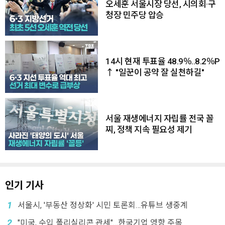
오세훈 서울시장 당선, 시의회·구
청장 민주당 압승
14시 현재 투표율 48.9％..8.2％P
↑ "일꾼이 공약 잘 실천하길"
서울 재생에너지 자립률 전국 꼴
찌, 정책 지속 필요성 제기
인기 기사
1
서울시, '부동산 정상화' 시민 토론회…유튜브 생중계
2
"미국, 수입 폴리실리콘 관세"…한국기업 영향 주목