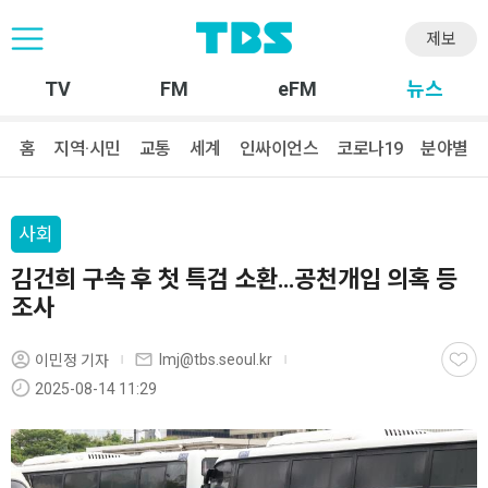
제보
TV
FM
eFM
뉴스
홈
지역·시민
교통
세계
인싸이언스
코로나19
분야별
사회
김건희 구속 후 첫 특검 소환…공천개입 의혹 등
조사
lmj@tbs.seoul.kr
이민정 기자
2025-08-14 11:29