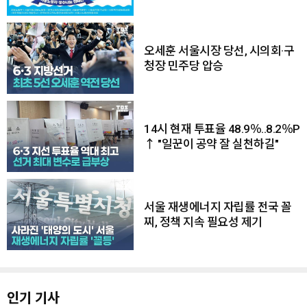
오세훈 서울시장 당선, 시의회·구
청장 민주당 압승
14시 현재 투표율 48.9％..8.2％P
↑ "일꾼이 공약 잘 실천하길"
서울 재생에너지 자립률 전국 꼴
찌, 정책 지속 필요성 제기
인기 기사