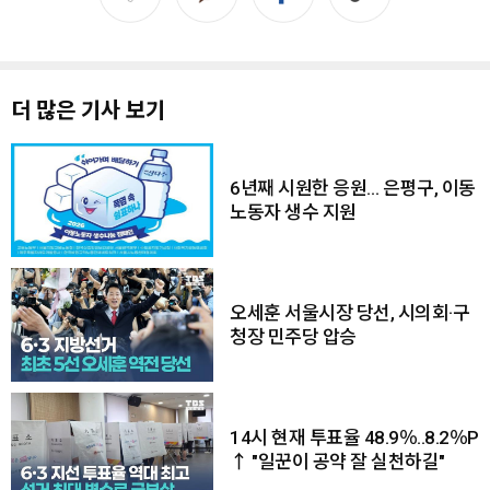
더 많은 기사 보기
6년째 시원한 응원… 은평구, 이동
노동자 생수 지원
오세훈 서울시장 당선, 시의회·구
청장 민주당 압승
14시 현재 투표율 48.9％..8.2％P
↑ "일꾼이 공약 잘 실천하길"