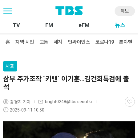
제보
TV
FM
eFM
뉴스
홈
지역·시민
교통
세계
인싸이언스
코로나19
분야별
사회
삼부 주가조작 `키맨` 이기훈…김건희특검에 출
석
bright0248@tbs.seoul.kr
강경지 기자
2025-09-11 10:50