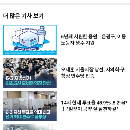
더 많은 기사 보기
6년째 시원한 응원… 은평구, 이동
노동자 생수 지원
오세훈 서울시장 당선, 시의회·구
청장 민주당 압승
14시 현재 투표율 48.9％..8.2％P
↑ "일꾼이 공약 잘 실천하길"