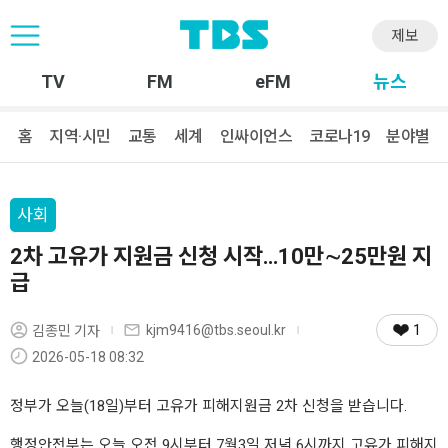
제보
TV
FM
eFM
뉴스
홈
지역·시민
교통
세계
인싸이언스
코로나19
분야별
사회
2차 고유가 지원금 신청 시작…10만∼25만원 지
급
1
kjm9416@tbs.seoul.kr
김종민 기자
2026-05-18 08:32
정부가 오늘(18일)부터 고유가 피해지원금 2차 신청을 받습니다.
행정안전부는 오늘 오전 9시부터 7월3일 저녁 6시까지 고유가 피해지