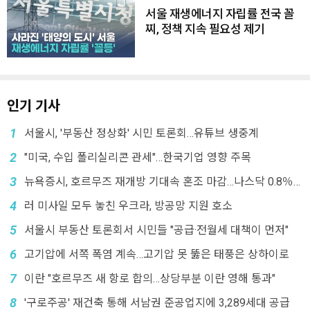
서울 재생에너지 자립률 전국 꼴
찌, 정책 지속 필요성 제기
인기 기사
1
서울시, '부동산 정상화' 시민 토론회…유튜브 생중계
2
"미국, 수입 폴리실리콘 관세"…한국기업 영향 주목
3
뉴욕증시, 호르무즈 재개방 기대속 혼조 마감…나스닥 0.8％
↓
4
러 미사일 모두 놓친 우크라, 방공망 지원 호소
5
서울시 부동산 토론회서 시민들 "공급·전월세 대책이 먼저"
6
고기압에 서쪽 폭염 계속…고기압 못 뚫은 태풍은 상하이로
7
이란 "호르무즈 새 항로 합의…상당부분 이란 영해 통과"
8
'구로주공' 재건축 통해 서남권 준공업지에 3,289세대 공급