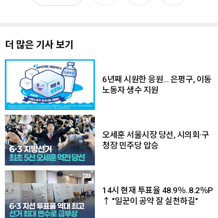
더 많은 기사 보기
6년째 시원한 응원… 은평구, 이동
노동자 생수 지원
오세훈 서울시장 당선, 시의회·구
청장 민주당 압승
14시 현재 투표율 48.9％..8.2％P
↑ "일꾼이 공약 잘 실천하길"