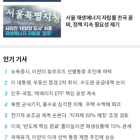
서울 재생에너지 자립률 전국 꼴
찌, 정책 지속 필요성 제기
인기 기사
1
뉴욕증시, 이란의 호르무즈 선별통항 추진에 하락
2
이 대통령, 부동산 점검 2차 회의…수도권 공급대책 논의
3
민주-국힘, '레버리지 ETF' 책임 공방 계속
4
북한 군사기지, 홍수로 심각한 피해…주택 수백채 파괴
5
전기차 보조금 체계 손본다…'지자체 30％ 매칭' 조정 검토
6
미국, '반도체 핵심 원료' 폴리실리콘 파생상품에 15％ 관세
7
국제유가, 이란의 미국 선박 통항 제한 추진에 상승