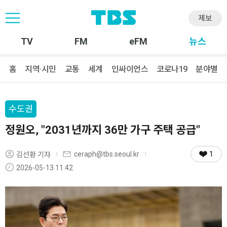
제보
TV
FM
eFM
뉴스
홈
지역·시민
교통
세계
인싸이언스
코로나19
분야별
수도권
정원오, "2031년까지 36만 가구 주택 공급"
1
ceraph@tbs.seoul.kr
김선환 기자
2026-05-13 11:42