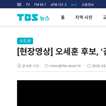
TV
FM 95.1
eFM 101.3
뉴스
교통정보
홈
지역·시민
수도권
[현장영상] 오세훈 후보, 
moon@tbs.seoul.kr
문숙희 기자
2026-05