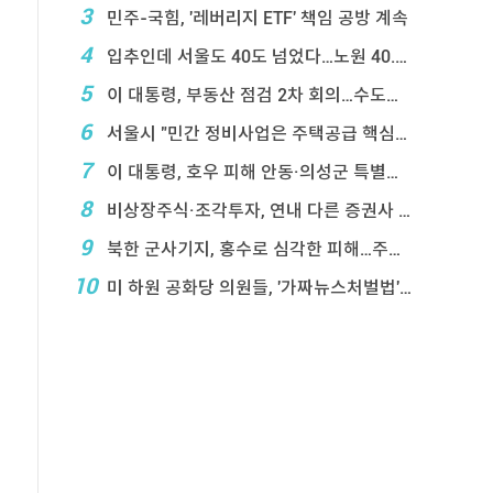
3
민주-국힘, '레버리지 ETF' 책임 공방 계속
4
입추인데 서울도 40도 넘었다…노원 40.2도 기록
5
이 대통령, 부동산 점검 2차 회의…수도권 공급대책 ...
6
서울시 "민간 정비사업은 주택공급 핵심&q ...
7
이 대통령, 호우 피해 안동·의성군 특별재난지역 선포
8
비상장주식·조각투자, 연내 다른 증권사 계좌 거래 ...
9
북한 군사기지, 홍수로 심각한 피해…주택 수백채 파괴
10
미 하원 공화당 의원들, '가짜뉴스처벌법' 항의 서한