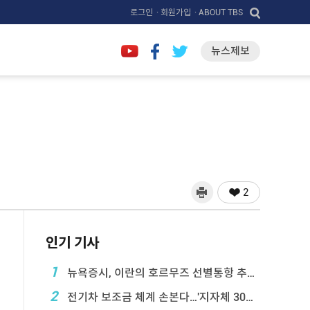
로그인
· 회원가입
· ABOUT TBS
뉴스제보
2
인기 기사
1
뉴욕증시, 이란의 호르무즈 선별통항 추진에 하락
2
전기차 보조금 체계 손본다…'지자체 30％ 매칭' ...