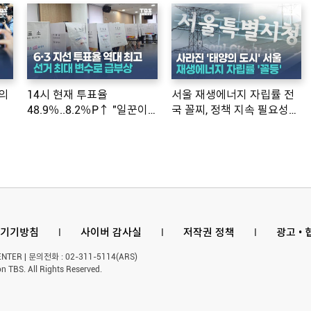
의
14시 현재 투표율
서울 재생에너지 자립률 전
48.9％..8.2％P↑ "일꾼이
국 꼴찌, 정책 지속 필요성
공약 ...
제기
기기방침
l
사이버 감사실
l
저작권 정책
l
광고 •
ER | 문의전화 : 02-311-5114(ARS)
n TBS. All Rights Reserved.