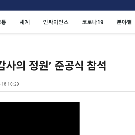
교통
세계
인싸이언스
코로나19
분야별
‘감사의 정원’ 준공식 참석
-18 10:29