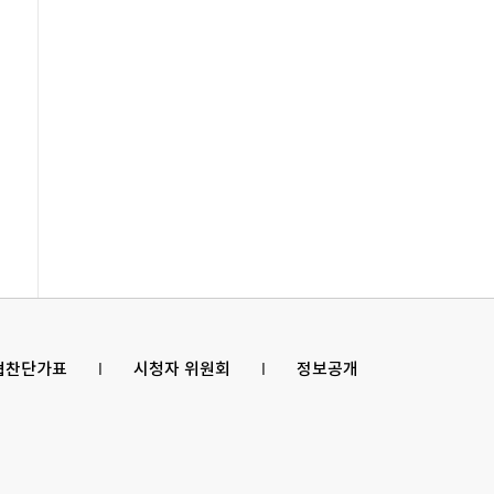
 협찬단가표
l
시청자 위원회
l
정보공개