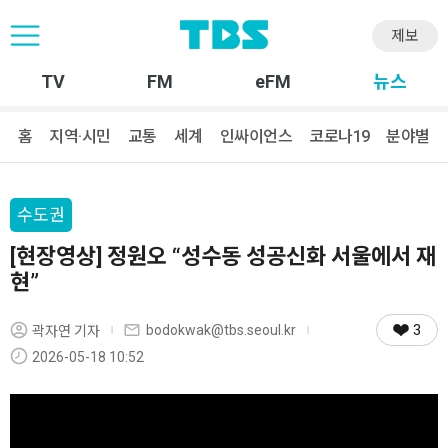
제보
TV
FM
eFM
뉴스
홈
지역·시민
교통
세계
인싸이언스
코로나19
분야별
수도권
[현장영상] 정원오 “성수동 성공신화 서울에서 재
현”
3
bodokwak@tbs.seoul.kr
곽자연 기자
2026-05-18 10:52