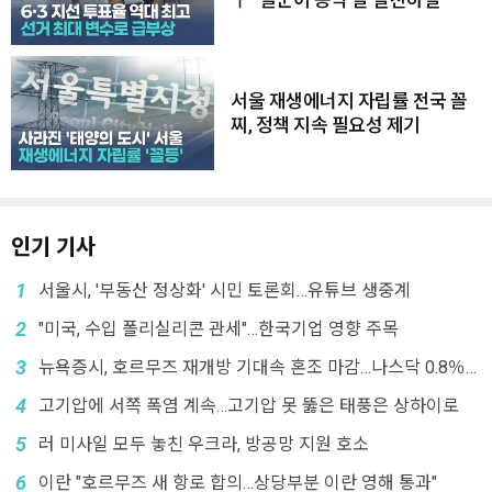
↑ "일꾼이 공약 잘 실천하길"
서울 재생에너지 자립률 전국 꼴
찌, 정책 지속 필요성 제기
인기 기사
1
서울시, '부동산 정상화' 시민 토론회…유튜브 생중계
2
"미국, 수입 폴리실리콘 관세"…한국기업 영향 주목
3
뉴욕증시, 호르무즈 재개방 기대속 혼조 마감…나스닥 0.8％
↓
4
고기압에 서쪽 폭염 계속…고기압 못 뚫은 태풍은 상하이로
5
러 미사일 모두 놓친 우크라, 방공망 지원 호소
6
이란 "호르무즈 새 항로 합의…상당부분 이란 영해 통과"