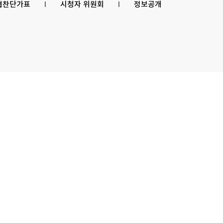
 협찬단가표
l
시청자 위원회
l
정보공개