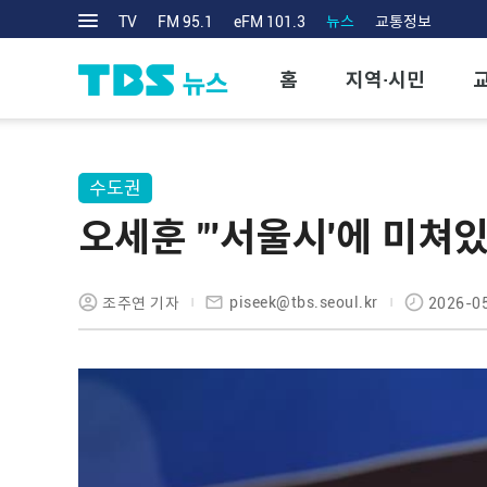
TV
FM 95.1
eFM 101.3
뉴스
교통정보
홈
지역·시민
수도권
오세훈 "'서울시'에 미쳐
piseek@tbs.seoul.kr
조주연 기자
2026-05