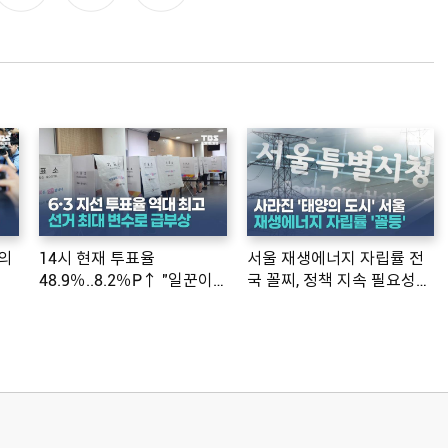
의
14시 현재 투표율
서울 재생에너지 자립률 전
48.9％..8.2％P↑ "일꾼이
국 꼴찌, 정책 지속 필요성
공약 ...
제기