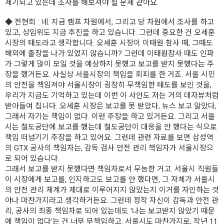
제기되고 있는데 조사를 해보셔야 될 문제 같아요.
◆
전현희
: 네. 지금 캠프 차원에서, 그리고 당 차원에서 조사를 하고
있고, 상임위도 지금 추진을 하고 있습니다. 그런데 중요한 건 오세훈
시장의 태도라고 생각합니다. 오세훈 시장이 이태원 참사 때, 그때도
해외에 출장을 나가 있었지 않습니까? 그런데 이태원참사 때도 인파
가 그렇게 많이 모일 것을 예상하지 못했고 보고를 받지 못했다는 주
장을 했거든요. 사실상 서울시장의 책임을 회피를 한 거죠. 서울 시민
의 안전을 책임져야 서울시장이 굉장히 무책임한 태도를 보인 것을,
우리가 지금도 기억하고 있는데 이번 이 사안도 저는 거의 데자뷰처럼
받아들여 집니다. 오세훈 시장은 보고를 못 받았다, 뉴스 보고 알았다,
그래서 자기는 책임이 없다. 이런 주장을 하고 있거든요. 그리고 서울
시는 철도공단에 보고를 했는데 철도공단이 대응을 안 했다는 식으로
책임 떠넘기기 주장을 하고 있어요. 그런데 관련 자료를 보면 삼성역
의 GTX 공사의 책임자는, 감독 검사 안전 관리 책임자가 서울시장으
로 되어 있습니다.
그래서 보고를 받지 못했다면 책임자로서 무능한 거고. 서울시 직원들
이 시장에게 보고를, 인지하고도 보고를 안 했다면, 그 자체가 서울시
의 안전 관리 체계가 제대로 이루어지지 않았는지 이거를 자인하는 것
아나 마찬가지라고 생각하거든요. 그런데 정작 자신이 감독과 안전 관
리, 공사의 최종 책임자로 되어 있는데도 '나는 보고받지 않았기 때문
에 책임이 없다'는 건 너무 무책임하고. 서울시도 마찬가지로, 작년 11