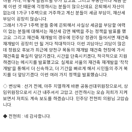
아날 거다, 이렇게 말씀드릴 수가 있고요. 그리고 부동산이나 세금 문
제 이런 것 때문에 걱정하시는 분들이 많으신데요. 은퇴해서 자산이
없는데 1가구 1주택으로 거주하고 계신 분들이 세금 부담이, 재산세
부담이 굉장히 많습니다.
그래서 1가구 1주택 분들 중에 은퇴해서 사실상 세금을 부담할 여력
이 없는 분들에 대해서는 재산세 감면 혜택을 주는 정책을 발표를 했
고요. 그리고 재건축 재개발의 경우에 민주당 정권이 들어서면 재건축
재개발이 굉장히 안 될 거다 적대적이다. 이런 괴담아닌 괴담이 많은
데 정원오 후보가 최근에 양천구 목동의 재개발 재건축 현장에 가서
재건축을 확실히 앞당기겠다, 시간을 단축시키겠다, 적극적으로 지원
하겠다는 메시지를 발표했고요. 실제로 서울의 재건축 재개발을 '착착
개발'을 통해서 더 신속하고, 더 기간을 빠르게 해서 시민들의 주거 복
지를 더 앞당기겠다. 이런 여러 가지 정책을 발표했습니다.
◇
변상욱
: 선거 전에, 아주 치열하게 바쁜 공동선대위원장으로서, 상
임위원장으로서 시간 내주셔서 고맙고. 선전하시는 모습 저희가 지켜
보면서 저희도 계속 보도를 하겠습니다. 민주당 전현희 의원님 고맙습
니다.
◆
전현희
: 네 감사합니다.