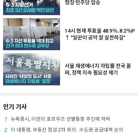
청장 민주당 압승
14시 현재 투표율 48.9％..8.2％P
↑ "일꾼이 공약 잘 실천하길"
서울 재생에너지 자립률 전국 꼴
찌, 정책 지속 필요성 제기
인기 기사
1
뉴욕증시, 이란의 호르무즈 선별통항 추진에 하락
2
이 대통령, 부동산 점검 2차 회의…수도권 공급대책 논의