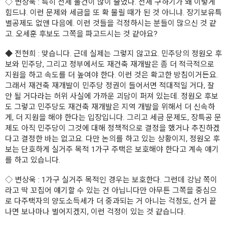
◇
변상욱
: 특히 전세 물건이 많이 줄었다. 전세 구하기가 왜 이렇게
힘드냐. 이런 문제와 세금을 또 확 물릴 때가 된 것 아니냐. 장기보유특
별공제도 없앤 다음에. 이런 것들을 걱정하시는 분들이 많으신 것 같
고. 오세훈 후보도 그쪽을 파고드시는 것 같아요?
◆
전현희
: 맞습니다. 근데 실제는 그렇지 않고요. 민주당의 정원오 후
보와 민주당, 그리고 정부에서도 재건축 재개발은 좀 더 적극적으로
지원을 하고 속도를 더 높여야 한다. 이런 것은 확고한 방침이거든요.
그래서 재건축 재개발이 민주당 정권이 들어서면 적대적일 거다, 잘
안 될 거다라는 허위 사실에 가까운 괴담이 퍼져 있는데. 정원오 후보
도 그렇고 민주당도 재건축 재개발은 지역 개발을 위해서 더 신속하
게, 더 지원을 해야 한다는 입장입니다. 그리고 세금 문제도, 장특공 문
제도 아직 민주당이 그것에 대해 정책적으로 결정을 했거나 추진하겠
다고 결정한 바는 없고요. 다만 논의를 하고 있는 상황이지, 정원오 후
보는 단호하게 실거주 목적 1가구 주택은 보호해야 한다고 계속 얘기
를 하고 있습니다.
◇
변상욱
: 1가구 실거주 목적인 경우는 보호한다. 그런데 강남 쪽이
라고 딱 꼬집어 얘기할 수 있는 건 아닙니다만 아무튼 그쪽을 중심으
로 다주택자의 양도소득세가 더 중과되는 거 아니는 걱정도, 선거 끝
나면 보나마나 벌어지겠지, 이런 걱정이 있는 것 같습니다.