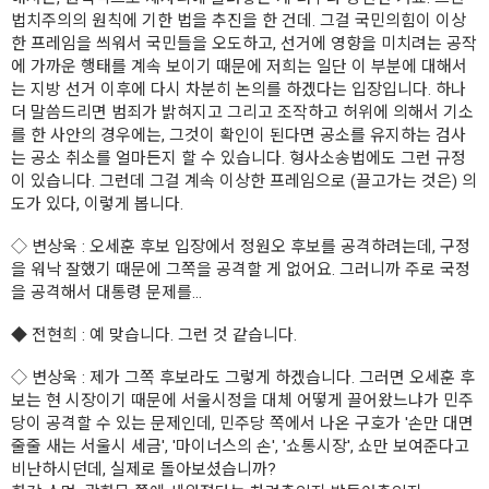
법치주의의 원칙에 기한 법을 추진을 한 건데. 그걸 국민의힘이 이상
한 프레임을 씌워서 국민들을 오도하고, 선거에 영향을 미치려는 공작
에 가까운 행태를 계속 보이기 때문에 저희는 일단 이 부분에 대해서
는 지방 선거 이후에 다시 차분히 논의를 하겠다는 입장입니다. 하나
더 말씀드리면 범죄가 밝혀지고 그리고 조작하고 허위에 의해서 기소
를 한 사안의 경우에는, 그것이 확인이 된다면 공소를 유지하는 검사
는 공소 취소를 얼마든지 할 수 있습니다. 형사소송법에도 그런 규정
이 있습니다. 그런데 그걸 계속 이상한 프레임으로 (끌고가는 것은) 의
도가 있다, 이렇게 봅니다.
◇
변상욱
: 오세훈 후보 입장에서 정원오 후보를 공격하려는데, 구정
을 워낙 잘했기 때문에 그쪽을 공격할 게 없어요. 그러니까 주로 국정
을 공격해서 대통령 문제를...
◆
전현희
: 예 맞습니다. 그런 것 같습니다.
◇
변상욱
: 제가 그쪽 후보라도 그렇게 하겠습니다. 그러면 오세훈 후
보는 현 시장이기 때문에 서울시정을 대체 어떻게 끌어왔느냐가 민주
당이 공격할 수 있는 문제인데, 민주당 쪽에서 나온 구호가 '손만 대면
줄줄 새는 서울시 세금', '마이너스의 손', '쇼통시장', 쇼만 보여준다고
비난하시던데, 실제로 돌아보셨습니까?