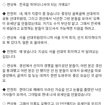
◇
변상욱
: 전국을 뛰어다니셔야 되는 거예요?
◆
전현희
: 네, 제가 직함이 좀 많습니다. 중앙당 골목골목 선대위의
공동 선대위원장, 그리고 경선에서 낙선한 그런 분들을 모아서 '오뚝
이 유세단'을 만들었는데요. 거기도 수석 부단장 맡고. 그래서 전국에
서 와달라고 요청하는 분들이 많으셔서 가능하면 지원을 하려고...
◇
변상욱
: 서울 선대위원장이니까 서울 지역 회의, 선거 회의하다가
또 확 갔다가, 얼른 또 올라와서...
◆
전현희
: 예 맞습니다. 지금도 서울 선대위 회의하고 막 달려오는
길입니다.
◇
변상욱
: 경선에서 선의의 경쟁을 벌이셨던 분들이, 어떤 분은 경선
을 통과했고 어떤 분은 안 됐지만 안 된 분들이 모여서 유세단을 따로
결성해서, 끝까지 힘 닿는 데까지 한번 도와주마. 좋은 모습인 것 같아
요.
◆
전현희
: 한마디로 패배의 쓰라린 가슴을 안고 눈물을 흘렸던 낙선
거사들이 모여서, 그야말로 짠내 나네 유세단을 만들었습니다.
◇
변상욱
: 그래서 이름도 오뚝이고, 더 단단해지는 유세단을 우리가