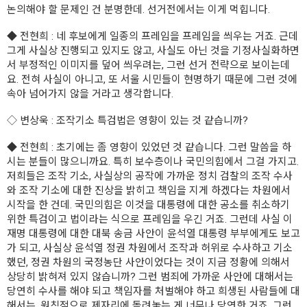
논의해야 할 문제인 건 분명한데. 선거전에서는 이게 먹힙니다.
◆
전현희
: 네 후보에게 일종의 프레임을 프레임을 씌우는 거죠. 근데
그게 사실상 진행되고 있지도 않고, 사실도 아닌 것을 기정사실화하면
서 부정적인 이미지를 덮어 씌우려는, 그런 선거 전략으로 보이는데
요. 전혀 사실이 아니고, 또 서울 시민들이 현명하기 때문에 그런 것에
속아 넘어가지 않을 거라고 생각합니다.
◇
변상욱
: 조작기소 특검법은 영향이 있는 것 같습니까?
◆
전현희
: 초기에는 좀 영향이 있었던 것 같습니다. 그런 말씀을 하
시는 분들이 많으니까요. 특히 보수층이나 국민의힘에서 그걸 가지고.
저희들은 조작 기소, 사실상의 공작에 가까운 정치 검찰의 조작 수사
와 조작 기소에 대한 진상을 밝히고 책임을 지게 하겠다는 차원에서
시작을 한 건데. 국민의힘은 이것을 대통령에 대한 공소를 취소하기
위한 특검이고 법이라는 식으로 프레임을 우긴 거죠. 그런데 사실 이
재명 대통령에 대한 대북 송금 사안이 윤석열 대통령 부부에게도 보고
가 되고, 사실상 윤석열 정권 차원에서 조작과 허위로 수사하고 기소
했던, 정권 차원의 국정농단 사안이었다는 것이 지금 정황에 의해서
상당히 밝혀져 있지 않습니까? 그런 범죄에 가까운 사안에 대해서는
당연히 수사를 해야 되고 책임자를 처벌해야 하고 희생된 사람들에 대
해서는, 원칙적으로 제자리에 돌려놓는 게 너무나 당연한 거죠. 그런