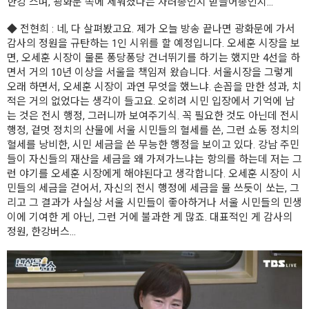
한강 스며, 광화문 쪽에 세워졌다는 차려총인지 받들어총인지...
◆
전현희
: 네, 다 살펴봤고요. 제가 오늘 방송 끝나면 광화문에 가서
감사의 정원을 규탄하는 1인 시위를 할 예정입니다. 오세훈 시장을 보
면, 오세훈 시장이 물론 퐁당퐁당 건너뛰기를 하기는 했지만 4선을 하
면서 거의 10년 이상을 서울을 책임져 왔습니다. 서울시장을 그렇게
오래 하면서, 오세훈 시장이 과연 무엇을 했느냐. 손꼽을 만한 성과, 치
적은 거의 없었다는 생각이 들고요. 오히려 시민 입장에서 기억에 남
는 것은 전시 행정, 그러니까 보여주기식. 꼭 필요한 것도 아닌데 전시
행정, 겉멋 정치의 산물에 서울 시민들의 혈세를 쓴, 그런 쇼동 정치의
혈세를 낭비한, 시민 세금을 쓴 무능한 행정을 보이고 있다. 강남 주민
들이 자신들의 재산을 세금을 왜 가져가느냐는 항의를 하는데 저는 그
런 야기를 오세훈 시장에게 해야된다고 생각합니다. 오세훈 시장이 시
민들의 세금을 걷어서, 자신의 전시 행정에 세금을 물 쓰듯이 쏘는, 그
리고 그 결과가 사실상 서울 시민들이 좋아하거나 서울 시민들의 민생
이에 기여한 게 아닌, 그런 거에 불과한 게 많죠. 대표적인 게 감사의
정원, 한강버스...