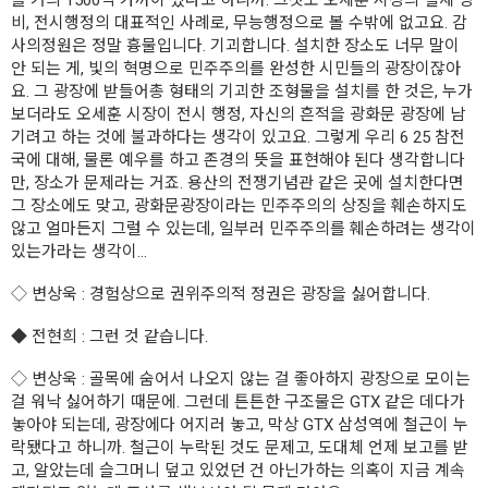
비, 전시행정의 대표적인 사례로, 무능행정으로 볼 수밖에 없고요. 감
사의정원은 정말 흉물입니다. 기괴합니다. 설치한 장소도 너무 말이
안 되는 게, 빛의 혁명으로 민주주의를 완성한 시민들의 광장이잖아
요. 그 광장에 받들어총 형태의 기괴한 조형물을 설치를 한 것은, 누가
보더라도 오세훈 시장이 전시 행정, 자신의 흔적을 광화문 광장에 남
기려고 하는 것에 불과하다는 생각이 있고요. 그렇게 우리 6 25 참전
국에 대해, 물론 예우를 하고 존경의 뜻을 표현해야 된다 생각합니다
만, 장소가 문제라는 거죠. 용산의 전쟁기념관 같은 곳에 설치한다면
그 장소에도 맞고, 광화문광장이라는 민주주의의 상징을 훼손하지도
않고 얼마든지 그럴 수 있는데, 일부러 민주주의를 훼손하려는 생각이
있는가라는 생각이...
◇
변상욱
: 경험상으로 권위주의적 정권은 광장을 싫어합니다.
◆
전현희
: 그런 것 같습니다.
◇
변상욱
: 골목에 숨어서 나오지 않는 걸 좋아하지 광장으로 모이는
걸 워낙 싫어하기 때문에. 그런데 튼튼한 구조물은 GTX 같은 데다가
놓아야 되는데, 광장에다 어지러 놓고, 막상 GTX 삼성역에 철근이 누
락됐다고 하니까. 철근이 누락된 것도 문제고, 도대체 언제 보고를 받
고, 알았는데 슬그머니 덮고 있었던 건 아닌가하는 의혹이 지금 계속