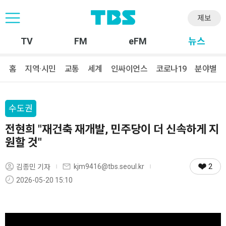
제보
TV
FM
eFM
뉴스
홈
지역·시민
교통
세계
인싸이언스
코로나19
분야별
수도권
전현희 "재건축 재개발, 민주당이 더 신속하게 지
원할 것"
2
kjm9416@tbs.seoul.kr
김종민 기자
2026-05-20 15:10