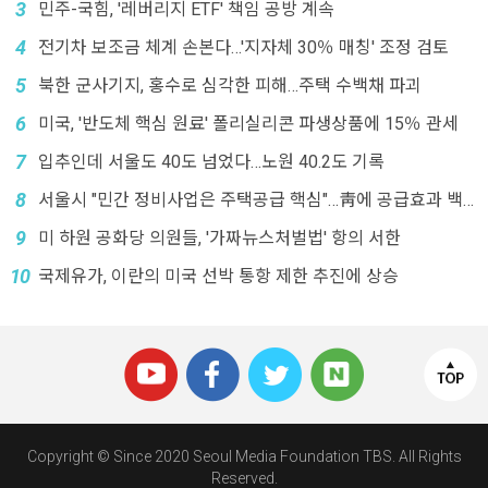
3
민주-국힘, '레버리지 ETF' 책임 공방 계속
4
전기차 보조금 체계 손본다…'지자체 30％ 매칭' 조정 검토
5
북한 군사기지, 홍수로 심각한 피해…주택 수백채 파괴
6
미국, '반도체 핵심 원료' 폴리실리콘 파생상품에 15％ 관세
7
입추인데 서울도 40도 넘었다…노원 40.2도 기록
8
서울시 "민간 정비사업은 주택공급 핵심"…靑에 공급효과 백
서 전달
9
미 하원 공화당 의원들, '가짜뉴스처벌법' 항의 서한
10
국제유가, 이란의 미국 선박 통항 제한 추진에 상승
Copyright © Since 2020 Seoul Media Foundation TBS. All Rights
Reserved.