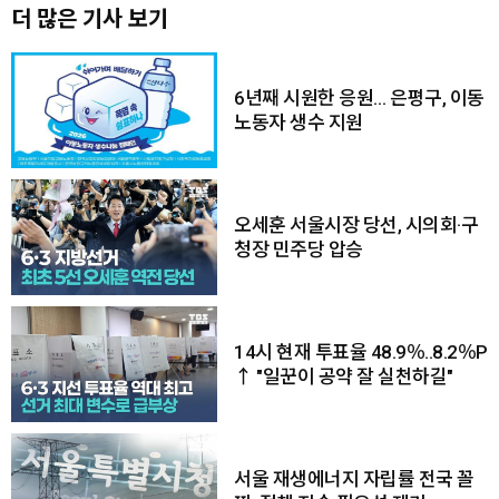
더 많은 기사 보기
6년째 시원한 응원… 은평구, 이동
노동자 생수 지원
오세훈 서울시장 당선, 시의회·구
청장 민주당 압승
14시 현재 투표율 48.9％..8.2％P
↑ "일꾼이 공약 잘 실천하길"
서울 재생에너지 자립률 전국 꼴