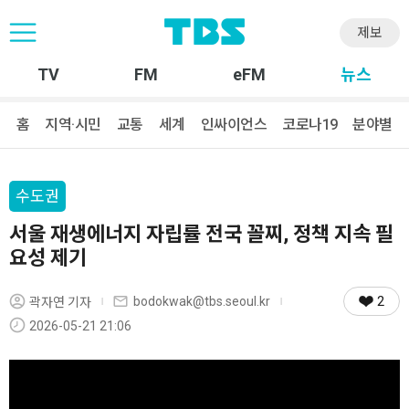
제보
TV
FM
eFM
뉴스
홈
지역·시민
교통
세계
인싸이언스
코로나19
분야별
수도권
서울 재생에너지 자립률 전국 꼴찌, 정책 지속 필
요성 제기
2
bodokwak@tbs.seoul.kr
곽자연 기자
2026-05-21 21:06