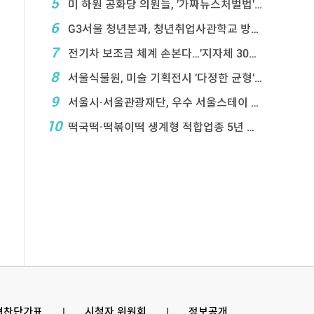
5
미 하원 공화당 의원들, '가짜뉴스처벌법' 항의 서한
6
G3서울 청년분과, 청년취업사관학교 방문…성장 지원 ...
7
전기차 보조금 체계 손본다…'지자체 30％ 매칭' ...
8
서울식물원, 미술 기획전시 '다정한 균형' 연계프로 ...
9
서울시·서울관광재단, 우수 서울스테이 18곳 선정
10
떡국떡·떡볶이떡 생계형 적합업종 5년 연장…대기업 ...
 협찬단가표
l
시청자 위원회
l
정보공개