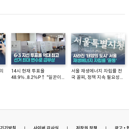
의
14시 현재 투표율
서울 재생에너지 자립률 전
48.9％..8.2％P↑ "일꾼이
국 꼴찌, 정책 지속 필요성
공약 ...
제기
기기방침
l
사이버 감사실
l
저작권 정책
l
광고 •