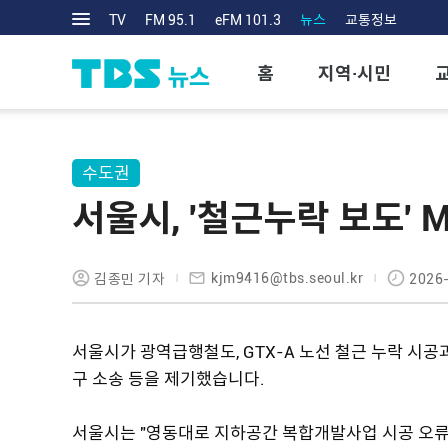
TV
FM 95.1
eFM 101.3
뉴스
교통정보
홈
지역·시민
수도권
서울시, '철근누락 보도'
kjm9416@tbs.seoul.kr
김종민 기자
2026-
서울시가 광역급행철도, GTX-A 노선 철근 누락 시공
구 소송 등을 제기했습니다.
서울시는 "영동대로 지하공간 복합개발사업 시공 오류와