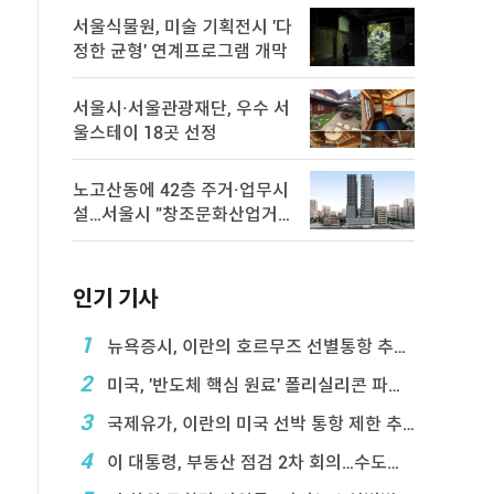
서울식물원, 미술 기획전시 '다
정한 균형' 연계프로그램 개막
서울시·서울관광재단, 우수 서
울스테이 18곳 선정
노고산동에 42층 주거·업무시
설…서울시 "창조문화산업거
점 육성"
인기 기사
1
뉴욕증시, 이란의 호르무즈 선별통항 추진에 하락
2
미국, '반도체 핵심 원료' 폴리실리콘 파생상품에 ...
3
국제유가, 이란의 미국 선박 통항 제한 추진에 상승
4
이 대통령, 부동산 점검 2차 회의…수도권 공급대책 ...