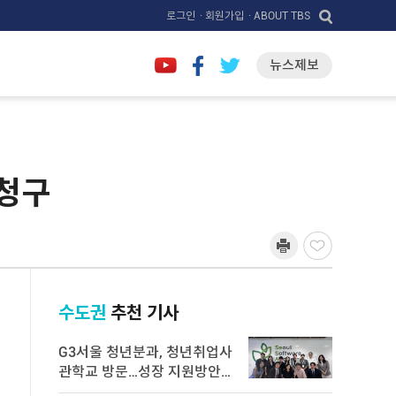
로그인
· 회원가입
· ABOUT TBS
뉴스제보
 청구
수도권
추천 기사
G3서울 청년분과, 청년취업사
관학교 방문…성장 지원방안
논의