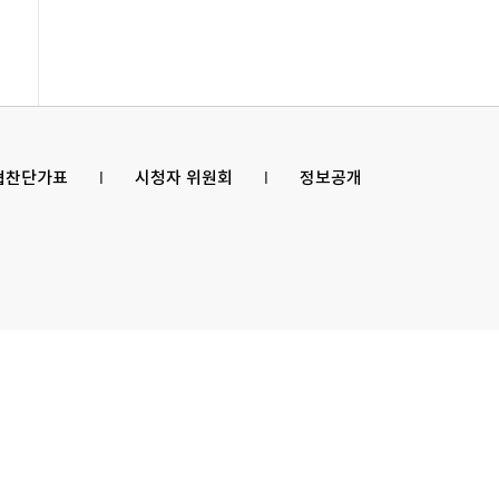
 협찬단가표
l
시청자 위원회
l
정보공개