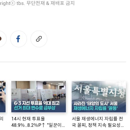
rightⓒ tbs. 무단전재 & 재배포 금지
의
14시 현재 투표율
서울 재생에너지 자립률 전
48.9％..8.2％P↑ "일꾼이
국 꼴찌, 정책 지속 필요성