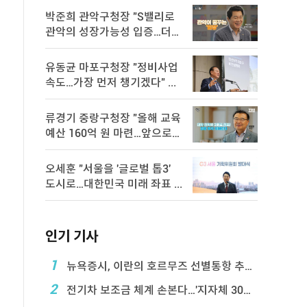
박준희 관악구청장 "S밸리로
관악의 성장가능성 입증…더욱
속 ...
유동균 마포구청장 "정비사업
속도…가장 먼저 챙기겠다" ...
류경기 중랑구청장 "올해 교육
예산 160억 원 마련…앞으로도
...
오세훈 "서울을 '글로벌 톱3'
도시로…대한민국 미래 좌표 ...
인기 기사
1
뉴욕증시, 이란의 호르무즈 선별통항 추진에 하락
2
전기차 보조금 체계 손본다…'지자체 30％ 매칭' ...