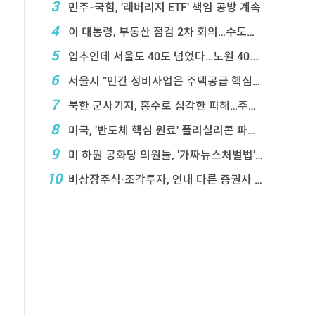
3
민주-국힘, '레버리지 ETF' 책임 공방 계속
4
이 대통령, 부동산 점검 2차 회의…수도권 공급대책 ...
5
입추인데 서울도 40도 넘었다…노원 40.2도 기록
6
서울시 "민간 정비사업은 주택공급 핵심&q ...
7
북한 군사기지, 홍수로 심각한 피해…주택 수백채 파괴
8
미국, '반도체 핵심 원료' 폴리실리콘 파생상품에 ...
9
미 하원 공화당 의원들, '가짜뉴스처벌법' 항의 서한
10
비상장주식·조각투자, 연내 다른 증권사 계좌 거래 ...