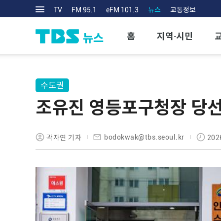
TV
FM 95.1
eFM 101.3
뉴스
교통정보
홈
지역·시민
수도권
조유진 영등포구청장 당선
bodokwak@tbs.seoul.kr
곽자연 기자
202