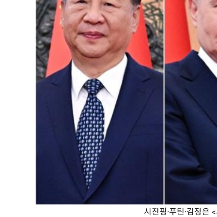
시진핑·푸틴·김정은 