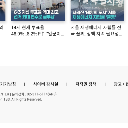
의
14시 현재 투표율
서울 재생에너지 자립률 전
48.9％..8.2％P↑ "일꾼이
국 꼴찌, 정책 지속 필요성
공약 ...
제기
기기방침
l
사이버 감사실
l
저작권 정책
l
광고 •
ER | 문의전화 : 02-311-5114(ARS)
n TBS. All Rights Reserved.