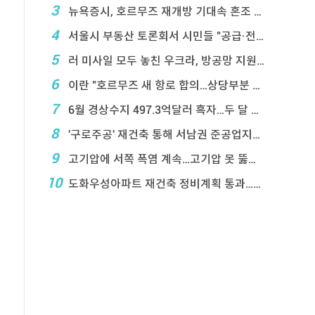
3
뉴욕증시, 호르무즈 재개방 기대속 혼조 마감…나스닥 ...
4
서울시 부동산 토론회서 시민들 "공급·전월 ...
5
러 미사일 모두 놓친 우크라, 방공망 지원 호소
6
이란 "호르무즈 새 항로 합의…상당부분 이 ...
7
6월 경상수지 497.3억달러 흑자…두 달 연속 역 ...
8
'구로주공' 재건축 통해 서남권 준공업지에 3,28 ...
9
고기압에 서쪽 폭염 계속…고기압 못 뚫은 태풍은 상 ...
10
도화우성아파트 재건축 정비계획 통과…1,612세대 ...