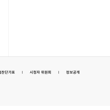
 협찬단가표
l
시청자 위원회
l
정보공개