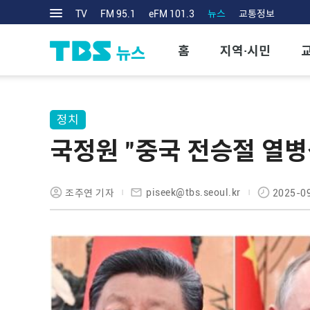
TV
FM 95.1
eFM 101.3
뉴스
교통정보
홈
지역·시민
정치
국정원 "중국 전승절 열병
piseek@tbs.seoul.kr
조주연 기자
2025-09