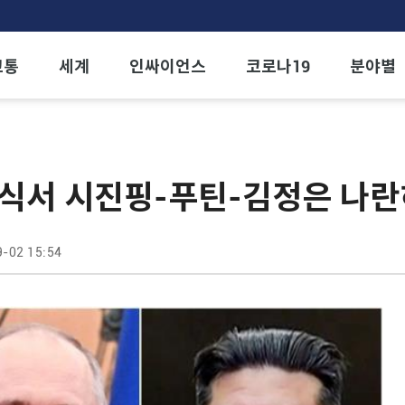
교통
세계
인싸이언스
코로나19
분야별
식서 시진핑-푸틴-김정은 나란히
-02 15:54