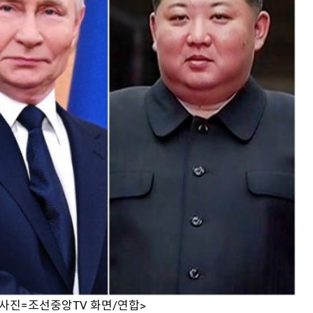
<사진=조선중앙TV 화면/연합>