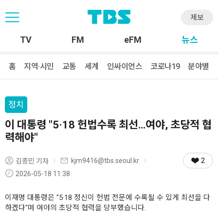
제보
TV
FM
eFM
뉴스
홈
지역·시민
교통
세계
인싸이언스
코로나19
분야별
정치
이 대통령 "5·18 헌법수록 최선…여야, 초당적 협
력해야"
2
kjm9416@tbs.seoul.kr
김종민 기자
2026-05-18 11:38
이재명 대통령은 "5·18 정신이 헌법 전문에 수록될 수 있게 최선을 다
하겠다"며 여야의 초당적 협력을 당부했습니다.