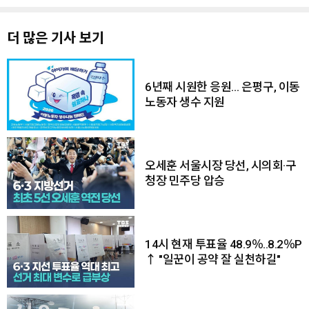
더 많은 기사 보기
6년째 시원한 응원… 은평구, 이동
노동자 생수 지원
오세훈 서울시장 당선, 시의회·구
청장 민주당 압승
14시 현재 투표율 48.9％..8.2％P
↑ "일꾼이 공약 잘 실천하길"