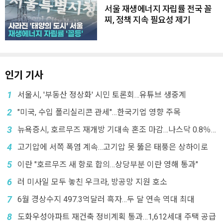
서울 재생에너지 자립률 전국 꼴
찌, 정책 지속 필요성 제기
인기 기사
1
서울시, '부동산 정상화' 시민 토론회…유튜브 생중계
2
"미국, 수입 폴리실리콘 관세"…한국기업 영향 주목
3
뉴욕증시, 호르무즈 재개방 기대속 혼조 마감…나스닥 0.8％
↓
4
고기압에 서쪽 폭염 계속…고기압 못 뚫은 태풍은 상하이로
5
이란 "호르무즈 새 항로 합의…상당부분 이란 영해 통과"
6
러 미사일 모두 놓친 우크라, 방공망 지원 호소
7
6월 경상수지 497.3억달러 흑자…두 달 연속 역대 최대
8
도화우성아파트 재건축 정비계획 통과…1,612세대 주택 공급