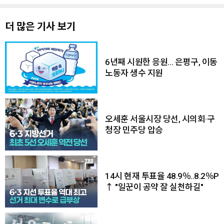
더 많은 기사 보기
6년째 시원한 응원… 은평구, 이동
노동자 생수 지원
오세훈 서울시장 당선, 시의회·구
청장 민주당 압승
14시 현재 투표율 48.9％..8.2％P
↑ "일꾼이 공약 잘 실천하길"