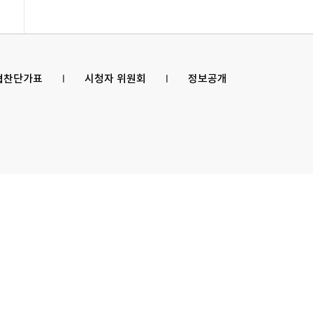
 협찬단가표
l
시청자 위원회
l
정보공개