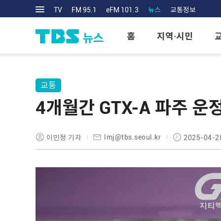
TV
FM 95.1
eFM 101.3
뉴스
교통정보
홈
지역·시민
교통
4개월간 GTX-A 파주 운
lmj@tbs.seoul.kr
이민정 기자
2025-04-2