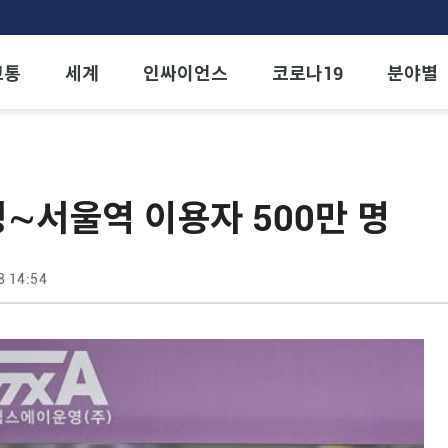
교통
세계
인싸이언스
코로나19
분야별
정∼서울역 이용자 500만 명
8 14:54