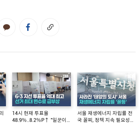
의
14시 현재 투표율
서울 재생에너지 자립률 전
48.9％..8.2％P↑ "일꾼이
국 꼴찌, 정책 지속 필요성
공약 ...
제기