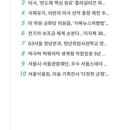
3
미국, '반도체 핵심 원료' 폴리실리콘 파생상품에 ...
4
국제유가, 이란의 미국 선박 통항 제한 추진에 상승
5
미 하원 공화당 의원들, '가짜뉴스처벌법' 항의 서한
6
전기차 보조금 체계 손본다…'지자체 30％ 매칭' ...
7
G3서울 청년분과, 청년취업사관학교 방문…성장 지원 ...
8
떡국떡·떡볶이떡 생계형 적합업종 5년 연장…대기업 ...
9
서울시·서울관광재단, 우수 서울스테이 18곳 선정
10
서울식물원, 미술 기획전시 '다정한 균형' 연계프로 ...