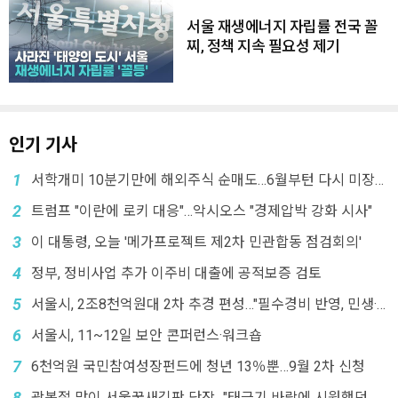
서울 재생에너지 자립률 전국 꼴
찌, 정책 지속 필요성 제기
인기 기사
1
서학개미 10분기만에 해외주식 순매도…6월부턴 다시 미장으
로
2
트럼프 "이란에 로키 대응"…악시오스 "경제압박 강화 시사"
3
이 대통령, 오늘 '메가프로젝트 제2차 민관합동 점검회의'
4
정부, 정비사업 추가 이주비 대출에 공적보증 검토
5
서울시, 2조8천억원대 2차 추경 편성…"필수경비 반영, 민생·
미래 투자"
6
서울시, 11~12일 보안 콘퍼런스·워크숍
7
6천억원 국민참여성장펀드에 청년 13％뿐…9월 2차 신청
8
광복절 맞이 서울꿈새김판 단장…"태극기 바람에 시원했던 그