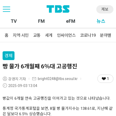
제보
TV
FM
eFM
뉴스
홈
지역·시민
교통
세계
인싸이언스
코로나19
분야별
경제
빵 물가 6개월째 6％대 고공행진
1
bright0248@tbs.seoul.kr
강경지 기자
2025-09-03 13:04
빵값이 6개월 연속 고공행진을 이어가고 있는 것으로 나타났습니다.
통계청 국가통계포털을 보면, 8월 빵 물가지수는 138.61로, 지난해 같
은 달보다 6.5％ 상승했습니다.