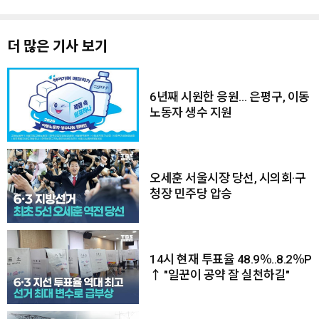
더 많은 기사 보기
6년째 시원한 응원… 은평구, 이동
노동자 생수 지원
오세훈 서울시장 당선, 시의회·구
청장 민주당 압승
14시 현재 투표율 48.9％..8.2％P
↑ "일꾼이 공약 잘 실천하길"