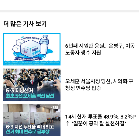
더 많은 기사 보기
6년째 시원한 응원… 은평구, 이동
노동자 생수 지원
오세훈 서울시장 당선, 시의회·구
청장 민주당 압승
14시 현재 투표율 48.9％..8.2％P
↑ "일꾼이 공약 잘 실천하길"