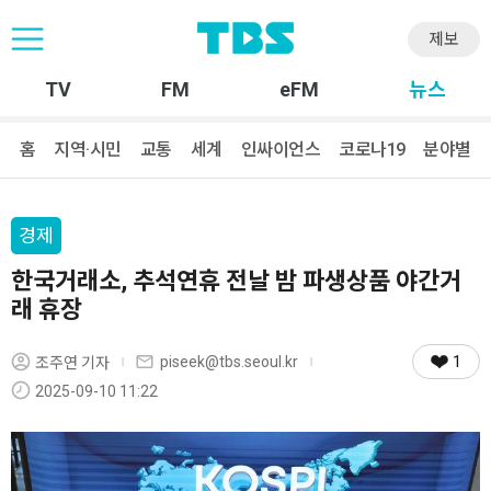
제보
TV
FM
eFM
뉴스
홈
지역·시민
교통
세계
인싸이언스
코로나19
분야별
경제
한국거래소, 추석연휴 전날 밤 파생상품 야간거
래 휴장
1
piseek@tbs.seoul.kr
조주연 기자
2025-09-10 11:22