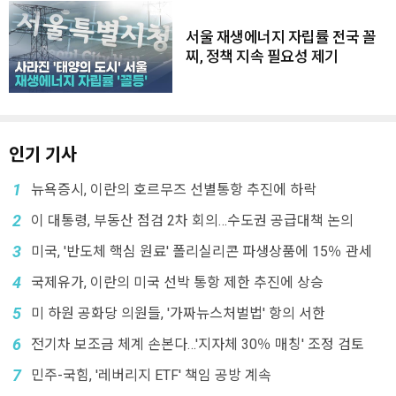
서울 재생에너지 자립률 전국 꼴
찌, 정책 지속 필요성 제기
인기 기사
1
뉴욕증시, 이란의 호르무즈 선별통항 추진에 하락
2
이 대통령, 부동산 점검 2차 회의…수도권 공급대책 논의
3
미국, '반도체 핵심 원료' 폴리실리콘 파생상품에 15％ 관세
4
국제유가, 이란의 미국 선박 통항 제한 추진에 상승
5
미 하원 공화당 의원들, '가짜뉴스처벌법' 항의 서한
6
전기차 보조금 체계 손본다…'지자체 30％ 매칭' 조정 검토
7
민주-국힘, '레버리지 ETF' 책임 공방 계속