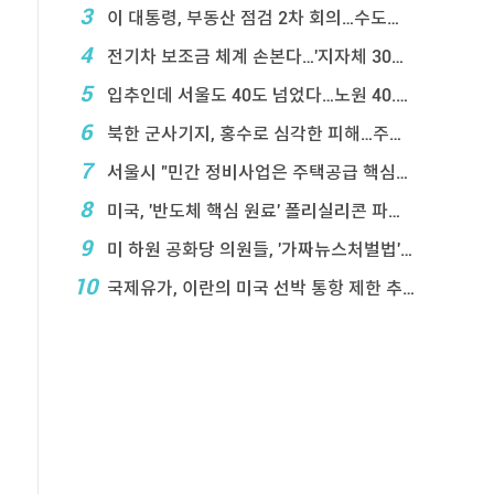
3
이 대통령, 부동산 점검 2차 회의…수도권 공급대책 ...
4
전기차 보조금 체계 손본다…'지자체 30％ 매칭' ...
5
입추인데 서울도 40도 넘었다…노원 40.2도 기록
6
북한 군사기지, 홍수로 심각한 피해…주택 수백채 파괴
7
서울시 "민간 정비사업은 주택공급 핵심&q ...
8
미국, '반도체 핵심 원료' 폴리실리콘 파생상품에 ...
9
미 하원 공화당 의원들, '가짜뉴스처벌법' 항의 서한
10
국제유가, 이란의 미국 선박 통항 제한 추진에 상승