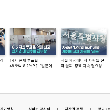
의
14시 현재 투표율
서울 재생에너지 자립률 전
48.9％..8.2％P↑ "일꾼이
국 꼴찌, 정책 지속 필요성
공약 ...
제기
기기방침
l
사이버 감사실
l
저작권 정책
l
광고 •