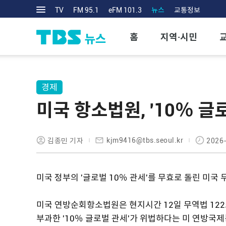
TV
FM 95.1
eFM 101.3
뉴스
교통정보
홈
지역·시민
경제
미국 항소법원, '10％ 글
kjm9416@tbs.seoul.kr
김종민 기자
2026-
미국 정부의 '글로벌 10％ 관세'를 무효로 돌린 미국
미국 연방순회항소법원은 현지시간 12일 무역법 122
부과한 '10％ 글로벌 관세'가 위법하다는 미 연방국