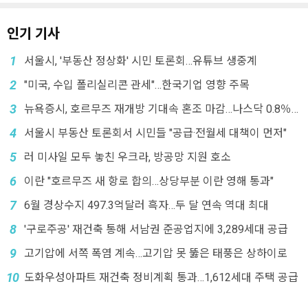
인기 기사
1
서울시, '부동산 정상화' 시민 토론회…유튜브 생중계
2
"미국, 수입 폴리실리콘 관세"…한국기업 영향 주목
3
뉴욕증시, 호르무즈 재개방 기대속 혼조 마감…나스닥 0.8％
↓
4
서울시 부동산 토론회서 시민들 "공급·전월세 대책이 먼저"
5
러 미사일 모두 놓친 우크라, 방공망 지원 호소
6
이란 "호르무즈 새 항로 합의…상당부분 이란 영해 통과"
7
6월 경상수지 497.3억달러 흑자…두 달 연속 역대 최대
8
'구로주공' 재건축 통해 서남권 준공업지에 3,289세대 공급
9
고기압에 서쪽 폭염 계속…고기압 못 뚫은 태풍은 상하이로
10
도화우성아파트 재건축 정비계획 통과…1,612세대 주택 공급