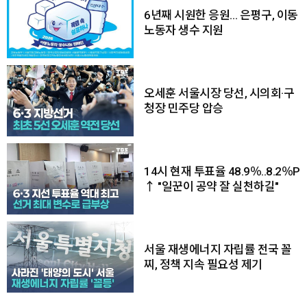
6년째 시원한 응원… 은평구, 이동
노동자 생수 지원
오세훈 서울시장 당선, 시의회·구
청장 민주당 압승
14시 현재 투표율 48.9％..8.2％P
↑ "일꾼이 공약 잘 실천하길"
서울 재생에너지 자립률 전국 꼴
찌, 정책 지속 필요성 제기