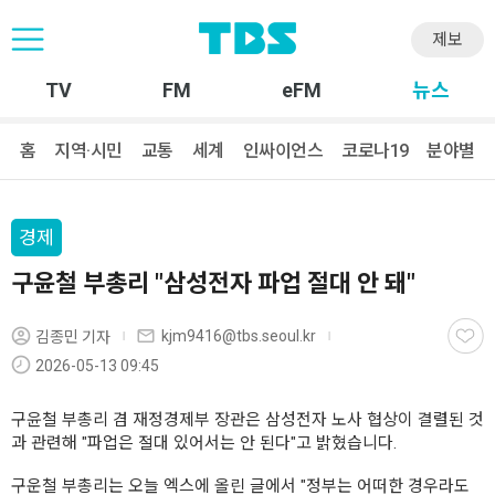
제보
TV
FM
eFM
뉴스
홈
지역·시민
교통
세계
인싸이언스
코로나19
분야별
경제
구윤철 부총리 "삼성전자 파업 절대 안 돼"
kjm9416@tbs.seoul.kr
김종민 기자
2026-05-13 09:45
구윤철 부총리 겸 재정경제부 장관은 삼성전자 노사 협상이 결렬된 것
과 관련해 "파업은 절대 있어서는 안 된다"고 밝혔습니다.
구운철 부총리는 오늘 엑스에 올린 글에서 "정부는 어떠한 경우라도