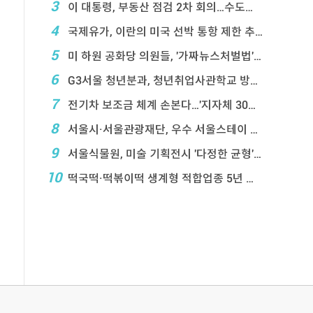
3
이 대통령, 부동산 점검 2차 회의…수도권 공급대책 ...
4
국제유가, 이란의 미국 선박 통항 제한 추진에 상승
5
미 하원 공화당 의원들, '가짜뉴스처벌법' 항의 서한
6
G3서울 청년분과, 청년취업사관학교 방문…성장 지원 ...
7
전기차 보조금 체계 손본다…'지자체 30％ 매칭' ...
8
서울시·서울관광재단, 우수 서울스테이 18곳 선정
9
서울식물원, 미술 기획전시 '다정한 균형' 연계프로 ...
10
떡국떡·떡볶이떡 생계형 적합업종 5년 연장…대기업 ...