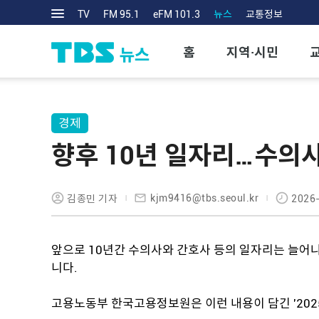
TV
FM 95.1
eFM 101.3
뉴스
교통정보
홈
지역·시민
경제
향후 10년 일자리…수의사
kjm9416@tbs.seoul.kr
김종민 기자
2026-
앞으로 10년간 수의사와 간호사 등의 일자리는 늘어
니다.
고용노동부 한국고용정보원은 이런 내용이 담긴 '202