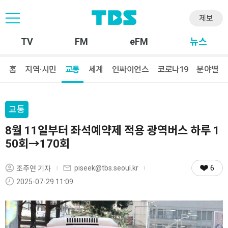
제보
TV
FM
eFM
뉴스
홈
지역·시민
교통
세계
인싸이언스
코로나19
분야별
교통
8월 11일부터 좌석예약제 적용 광역버스 하루 1
50회→170회
6
piseek@tbs.seoul.kr
조주연 기자
2025-07-29 11:09