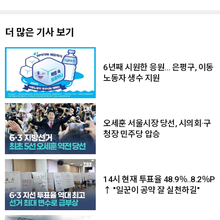
더 많은 기사 보기
6년째 시원한 응원… 은평구, 이동
노동자 생수 지원
오세훈 서울시장 당선, 시의회·구
청장 민주당 압승
14시 현재 투표율 48.9％..8.2％P
↑ "일꾼이 공약 잘 실천하길"