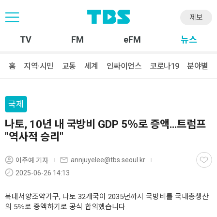
제보
TV
FM
eFM
뉴스
홈
지역·시민
교통
세계
인싸이언스
코로나19
분야별
국제
나토, 10년 내 국방비 GDP 5％로 증액…트럼프
"역사적 승리"
annjuyelee@tbs.seoul.kr
이주예 기자
2025-06-26 14:13
북대서양조약기구, 나토 32개국이 2035년까지 국방비를 국내총생산
의 5％로 증액하기로 공식 합의했습니다.