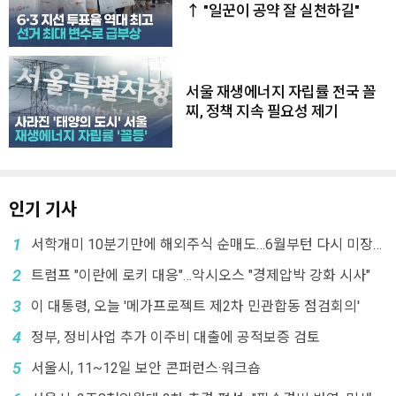
↑ "일꾼이 공약 잘 실천하길"
서울 재생에너지 자립률 전국 꼴
찌, 정책 지속 필요성 제기
인기 기사
1
서학개미 10분기만에 해외주식 순매도…6월부턴 다시 미장으
로
2
트럼프 "이란에 로키 대응"…악시오스 "경제압박 강화 시사"
3
이 대통령, 오늘 '메가프로젝트 제2차 민관합동 점검회의'
4
정부, 정비사업 추가 이주비 대출에 공적보증 검토
5
서울시, 11~12일 보안 콘퍼런스·워크숍