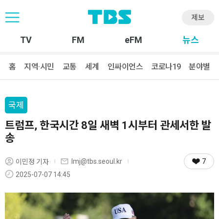
제보
TV
FM
eFM
뉴스
홈
지역·시민
교통
세계
인싸이언스
코로나19
분야별
국제
트럼프, 한국시간 8일 새벽 1시부터 관세서한 발
송
7
lmj@tbs.seoul.kr
이민정 기자
2025-07-07 14:45