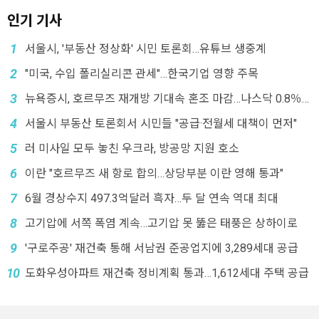
인기 기사
1
서울시, '부동산 정상화' 시민 토론회…유튜브 생중계
2
"미국, 수입 폴리실리콘 관세"…한국기업 영향 주목
3
뉴욕증시, 호르무즈 재개방 기대속 혼조 마감…나스닥 0.8％
↓
4
서울시 부동산 토론회서 시민들 "공급·전월세 대책이 먼저"
5
러 미사일 모두 놓친 우크라, 방공망 지원 호소
6
이란 "호르무즈 새 항로 합의…상당부분 이란 영해 통과"
7
6월 경상수지 497.3억달러 흑자…두 달 연속 역대 최대
8
고기압에 서쪽 폭염 계속…고기압 못 뚫은 태풍은 상하이로
9
'구로주공' 재건축 통해 서남권 준공업지에 3,289세대 공급
10
도화우성아파트 재건축 정비계획 통과…1,612세대 주택 공급