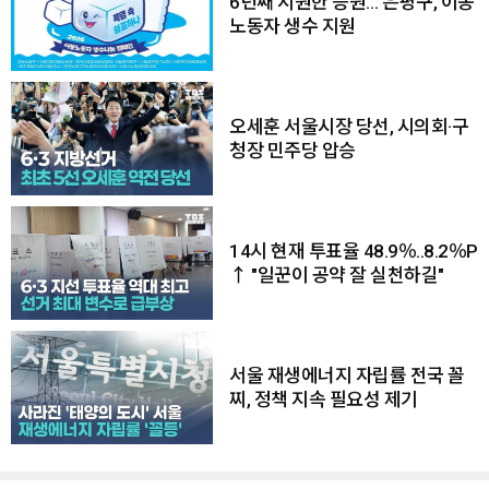
6년째 시원한 응원… 은평구, 이동
노동자 생수 지원
오세훈 서울시장 당선, 시의회·구
청장 민주당 압승
14시 현재 투표율 48.9％..8.2％P
↑ "일꾼이 공약 잘 실천하길"
서울 재생에너지 자립률 전국 꼴
찌, 정책 지속 필요성 제기