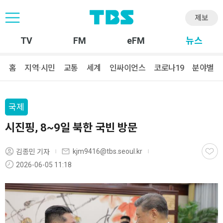
제보
TV
FM
eFM
뉴스
홈
지역·시민
교통
세계
인싸이언스
코로나19
분야별
국제
시진핑, 8~9일 북한 국빈 방문
kjm9416@tbs.seoul.kr
김종민 기자
2026-06-05 11:18