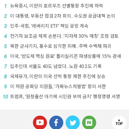
1
뉴욕증시, 이란의 호르무즈 선별통항 추진에 하락
2
이 대통령, 부동산 점검 2차 회의…수도권 공급대책 논의
3
민주-국힘, '레버리지 ETF' 책임 공방 계속
4
전기차 보조금 체계 손본다…'지자체 30％ 매칭' 조정 검토
5
북한 군사기지, 홍수로 심각한 피해…주택 수백채 파괴
6
미국, '반도체 핵심 원료' 폴리실리콘 파생상품에 15％ 관세
7
입추인데 서울도 40도 넘었다…노원 40.2도 기록
8
국제유가, 이란의 미국 선박 통항 제한 추진에 상승
9
미 하원 공화당 의원들, '가짜뉴스처벌법' 항의 서한
10
트럼프, '원정출산 아기에 시민권 부여 금지' 행정명령 서명