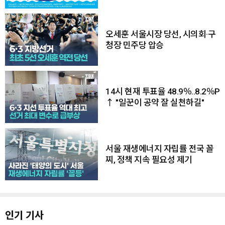
오세훈 서울시장 당선, 시의회·구
청장 민주당 압승
14시 현재 투표율 48.9％..8.2％P
↑ "일꾼이 공약 잘 실천하길"
서울 재생에너지 자립률 전국 꼴
찌, 정책 지속 필요성 제기
인기 기사