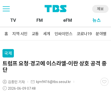
제보
TV
FM
eFM
뉴스
홈
지역·시민
교통
세계
인싸이언스
코로나19
분야별
국제
트럼프 요청·경고에 이스라엘-이란 상호 공격 중
단
kjm9416@tbs.seoul.kr
김종민 기자
2026-06-09 07:48