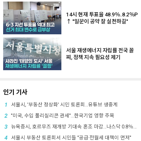
14시 현재 투표율 48.9％..8.2％P
↑ "일꾼이 공약 잘 실천하길"
서울 재생에너지 자립률 전국 꼴
찌, 정책 지속 필요성 제기
인기 기사
1
서울시, '부동산 정상화' 시민 토론회…유튜브 생중계
2
"미국, 수입 폴리실리콘 관세"…한국기업 영향 주목
3
뉴욕증시, 호르무즈 재개방 기대속 혼조 마감…나스닥 0.8％
↓
4
서울시 부동산 토론회서 시민들 "공급·전월세 대책이 먼저"