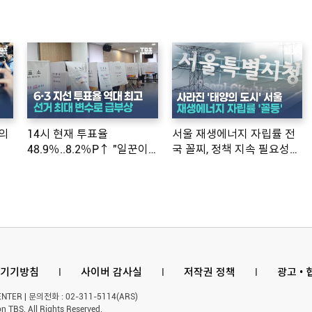
의
14시 현재 투표율
서울 재생에너지 자립률 전
48.9％..8.2％P↑ "일꾼이
국 꼴찌, 정책 지속 필요성
공약 ...
제기
기기방침
l
사이버 감사실
l
저작권 정책
l
광고 •
ER | 문의전화 : 02-311-5114(ARS)
n TBS. All Rights Reserved.