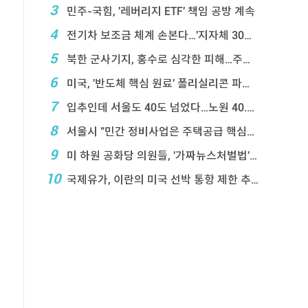
3
민주-국힘, '레버리지 ETF' 책임 공방 계속
4
전기차 보조금 체계 손본다…'지자체 30％ 매칭' ...
5
북한 군사기지, 홍수로 심각한 피해…주택 수백채 파괴
6
미국, '반도체 핵심 원료' 폴리실리콘 파생상품에 ...
7
입추인데 서울도 40도 넘었다…노원 40.2도 기록
8
서울시 "민간 정비사업은 주택공급 핵심&q ...
9
미 하원 공화당 의원들, '가짜뉴스처벌법' 항의 서한
10
국제유가, 이란의 미국 선박 통항 제한 추진에 상승