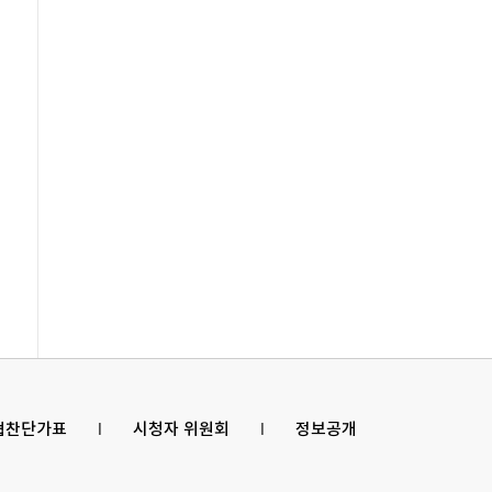
 협찬단가표
l
시청자 위원회
l
정보공개