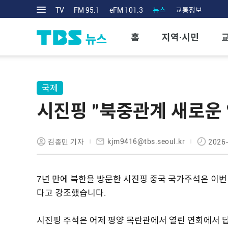
TV
FM 95.1
eFM 101.3
뉴스
교통정보
홈
지역·시민
국제
시진핑 "북중관계 새로운
kjm9416@tbs.seoul.kr
김종민 기자
2026-
7년 만에 북한을 방문한 시진핑 중국 국가주석은 이번
다고 강조했습니다.
시진핑 주석은 어제 평양 목란관에서 열린 연회에서 