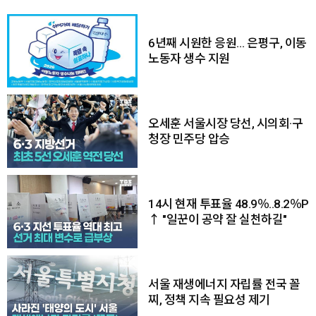
6년째 시원한 응원… 은평구, 이동
노동자 생수 지원
오세훈 서울시장 당선, 시의회·구
청장 민주당 압승
14시 현재 투표율 48.9％..8.2％P
↑ "일꾼이 공약 잘 실천하길"
서울 재생에너지 자립률 전국 꼴
찌, 정책 지속 필요성 제기