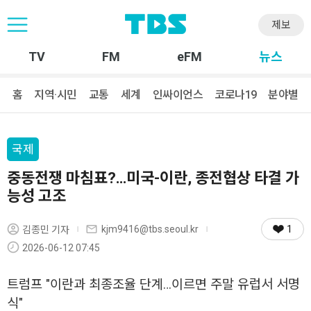
제보
TV
FM
eFM
뉴스
홈
지역·시민
교통
세계
인싸이언스
코로나19
분야별
국제
중동전쟁 마침표?…미국-이란, 종전협상 타결 가
능성 고조
1
kjm9416@tbs.seoul.kr
김종민 기자
2026-06-12 07:45
트럼프 "이란과 최종조율 단계…이르면 주말 유럽서 서명
식"