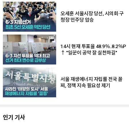
오세훈 서울시장 당선, 시의회·구
청장 민주당 압승
14시 현재 투표율 48.9％..8.2％P
↑ "일꾼이 공약 잘 실천하길"
서울 재생에너지 자립률 전국 꼴
찌, 정책 지속 필요성 제기
인기 기사