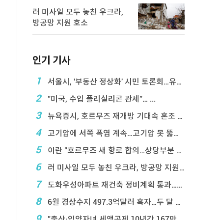
러 미사일 모두 놓친 우크라,
방공망 지원 호소
인기 기사
1
서울시, '부동산 정상화' 시민 토론회…유튜브 생중계
2
"미국, 수입 폴리실리콘 관세"… ...
3
뉴욕증시, 호르무즈 재개방 기대속 혼조 마감…나스닥 ...
4
고기압에 서쪽 폭염 계속…고기압 못 뚫은 태풍은 상 ...
5
이란 "호르무즈 새 항로 합의…상당부분 이 ...
6
러 미사일 모두 놓친 우크라, 방공망 지원 호소
7
도화우성아파트 재건축 정비계획 통과…1,612세대 ...
8
6월 경상수지 497.3억달러 흑자…두 달 연속 역 ...
9
"출산·입양자녀 세액공제 10년간 167만 ...