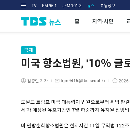
TV
FM 95.1
eFM 101.3
뉴스
교통정보
홈
지역·시민
국제
미국 항소법원, '10％ 글
kjm9416@tbs.seoul.kr
김종민 기자
2026-
도널드 트럼프 미국 대통령이 법원으로부터 위법 판결을
세'가 예정된 유효기간인 7월 하순까지 유지될 전망입
미 연방순회항소법원은 현지시간 11일 무역법 122조