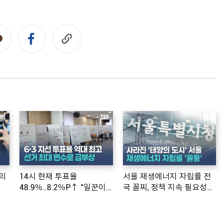
의
14시 현재 투표율
서울 재생에너지 자립률 전
48.9％..8.2％P↑ "일꾼이
국 꼴찌, 정책 지속 필요성
공약 ...
제기