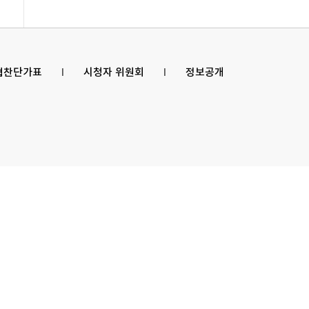
 협찬단가표
l
시청자 위원회
l
정보공개