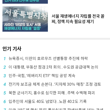
서울 재생에너지 자립률 전국 꼴
찌, 정책 지속 필요성 제기
인기 기사
1
뉴욕증시, 이란의 호르무즈 선별통항 추진에 하락
2
이 대통령, 부동산 점검 2차 회의…수도권 공급대책 논의
3
민주-국힘, '레버리지 ETF' 책임 공방 계속
4
전기차 보조금 체계 손본다…'지자체 30％ 매칭' 조정 검토
5
북한 군사기지, 홍수로 심각한 피해…주택 수백채 파괴
6
입추인데 서울도 40도 넘었다…노원 40.2도 기록