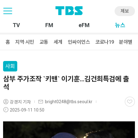
제보
TV
FM
eFM
뉴스
홈
지역·시민
교통
세계
인싸이언스
코로나19
분야별
사회
삼부 주가조작 `키맨` 이기훈…김건희특검에 출
석
bright0248@tbs.seoul.kr
강경지 기자
2025-09-11 10:50