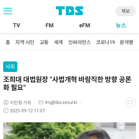
제보
TV
FM
eFM
뉴스
홈
지역·시민
교통
세계
인싸이언스
코로나19
분야별
사회
조희대 대법원장 "사법개혁 바람직한 방향 공론
화 필요"
lmj@tbs.seoul.kr
이민정 기자
2025-09-12 11:07