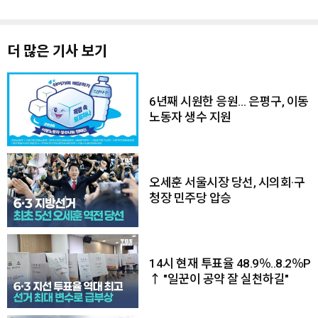
더 많은 기사 보기
6년째 시원한 응원… 은평구, 이동
노동자 생수 지원
오세훈 서울시장 당선, 시의회·구
청장 민주당 압승
14시 현재 투표율 48.9％..8.2％P
↑ "일꾼이 공약 잘 실천하길"