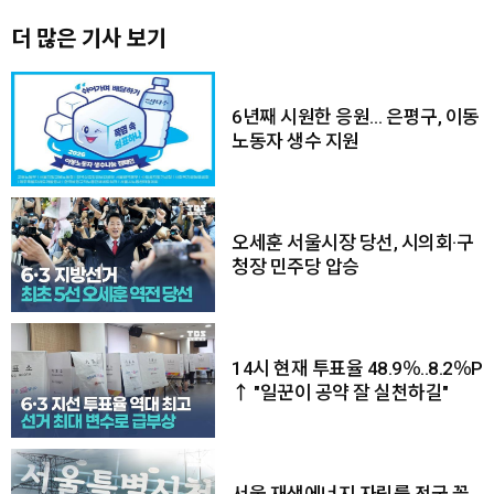
더 많은 기사 보기
6년째 시원한 응원… 은평구, 이동
노동자 생수 지원
오세훈 서울시장 당선, 시의회·구
청장 민주당 압승
14시 현재 투표율 48.9％..8.2％P
↑ "일꾼이 공약 잘 실천하길"