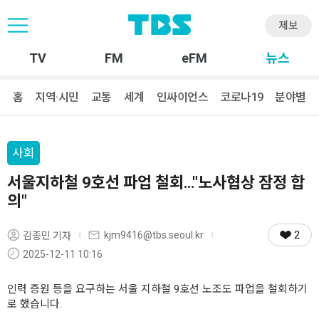
제보
TV
FM
eFM
뉴스
홈
지역·시민
교통
세계
인싸이언스
코로나19
분야별
사회
서울지하철 9호선 파업 철회…"노사협상 잠정 합
의"
2
kjm9416@tbs.seoul.kr
김종민 기자
2025-12-11 10:16
인력 증원 등을 요구하는 서울 지하철 9호선 노조도 파업을 철회하기
로 했습니다.