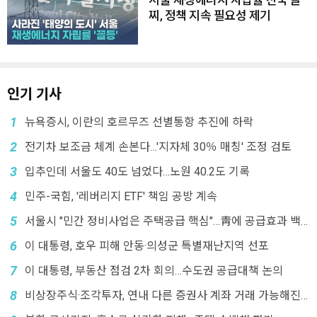
서울 재생에너지 자립률 전국 꼴
찌, 정책 지속 필요성 제기
인기 기사
1
뉴욕증시, 이란의 호르무즈 선별통항 추진에 하락
2
전기차 보조금 체계 손본다…'지자체 30％ 매칭' 조정 검토
3
입추인데 서울도 40도 넘었다…노원 40.2도 기록
4
민주-국힘, '레버리지 ETF' 책임 공방 계속
5
서울시 "민간 정비사업은 주택공급 핵심"…靑에 공급효과 백
서 전달
6
이 대통령, 호우 피해 안동·의성군 특별재난지역 선포
7
이 대통령, 부동산 점검 2차 회의…수도권 공급대책 논의
8
비상장주식·조각투자, 연내 다른 증권사 계좌 거래 가능해진
다