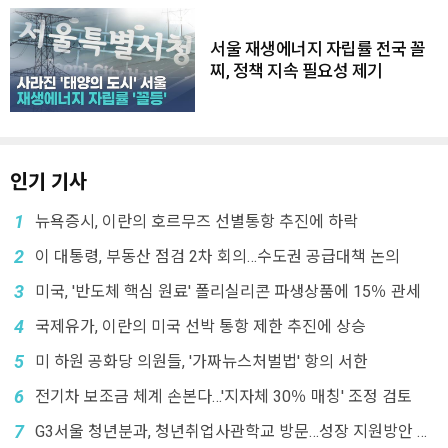
서울 재생에너지 자립률 전국 꼴
찌, 정책 지속 필요성 제기
인기 기사
1
뉴욕증시, 이란의 호르무즈 선별통항 추진에 하락
2
이 대통령, 부동산 점검 2차 회의…수도권 공급대책 논의
3
미국, '반도체 핵심 원료' 폴리실리콘 파생상품에 15％ 관세
4
국제유가, 이란의 미국 선박 통항 제한 추진에 상승
5
미 하원 공화당 의원들, '가짜뉴스처벌법' 항의 서한
6
전기차 보조금 체계 손본다…'지자체 30％ 매칭' 조정 검토
7
G3서울 청년분과, 청년취업사관학교 방문…성장 지원방안 논