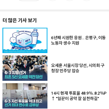
더 많은 기사 보기
6년째 시원한 응원… 은평구, 이동
노동자 생수 지원
오세훈 서울시장 당선, 시의회·구
청장 민주당 압승
14시 현재 투표율 48.9％..8.2％P
↑ "일꾼이 공약 잘 실천하길"