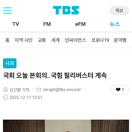
제보
TV
FM
eFM
뉴스
홈
지역·시민
교통
세계
인싸이언스
코로나19
분야별
사회
국회 오늘 본회의..국힘 필리버스터 계속
1
ceraph@tbs.seoul.kr
김선환 기자
2025-12-11 10:51