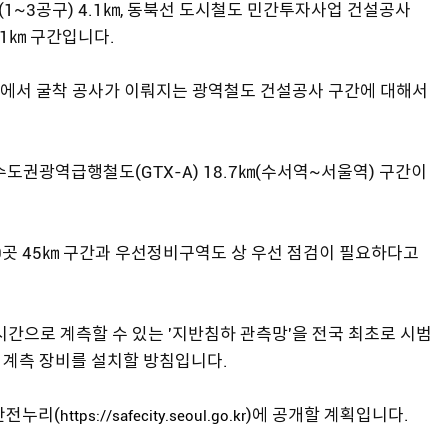
1~3공구) 4.1㎞, 동북선 도시철도 민간투자사업 건설공사
 1㎞ 구간입니다.
에서 굴착 공사가 이뤄지는 광역철도 건설공사 구간에 대해서
수도권광역급행철도(GTX-A) 18.7㎞(수서역~서울역) 구간이
0곳 45㎞ 구간과 우선정비구역도 상 우선 점검이 필요하다고
시간으로 계측할 수 있는 '지반침하 관측망'을 전국 최초로 시범
 계측 장비를 설치할 방침입니다.
안전누리(
)에 공개할 계획입니다.
https://safecity.seoul.go.kr