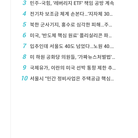
3
민주-국힘, '레버리지 ETF' 책임 공방 계속
4
전기차 보조금 체계 손본다…'지자체 30％ 매칭' ...
5
북한 군사기지, 홍수로 심각한 피해…주택 수백채 파괴
6
미국, '반도체 핵심 원료' 폴리실리콘 파생상품에 ...
7
입추인데 서울도 40도 넘었다…노원 40.2도 기록
8
미 하원 공화당 의원들, '가짜뉴스처벌법' 항의 서한
9
국제유가, 이란의 미국 선박 통항 제한 추진에 상승
10
서울시 "민간 정비사업은 주택공급 핵심&q ...