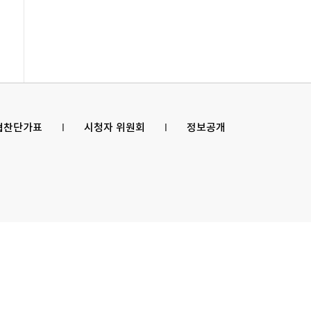
 협찬단가표
l
시청자 위원회
l
정보공개