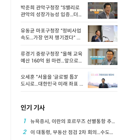
박준희 관악구청장 "S밸리로
관악의 성장가능성 입증…더욱
속 ...
유동균 마포구청장 "정비사업
속도…가장 먼저 챙기겠다" ...
류경기 중랑구청장 "올해 교육
예산 160억 원 마련…앞으로도
...
오세훈 "서울을 '글로벌 톱3'
도시로…대한민국 미래 좌표 ...
인기 기사
1
뉴욕증시, 이란의 호르무즈 선별통항 추진에 하락
2
이 대통령, 부동산 점검 2차 회의…수도권 공급대책 ...