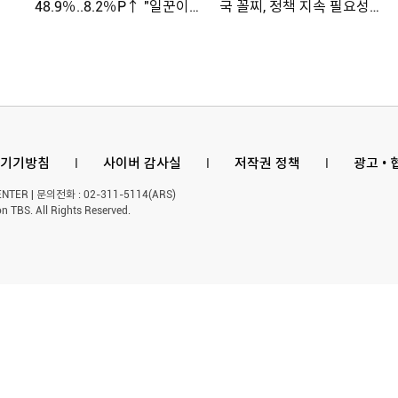
48.9％..8.2％P↑ "일꾼이
국 꼴찌, 정책 지속 필요성
공약 ...
제기
기기방침
l
사이버 감사실
l
저작권 정책
l
광고 •
ER | 문의전화 : 02-311-5114(ARS)
n TBS. All Rights Reserved.