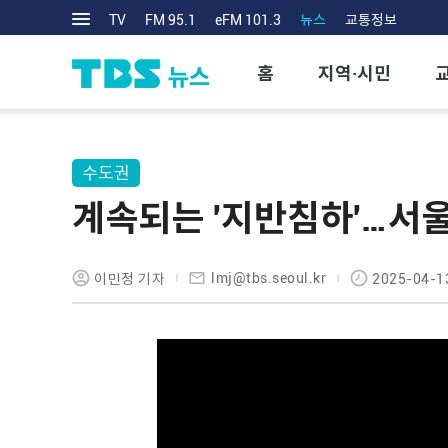
TV
FM 95.1
eFM 101.3
뉴스
교통정보
홈
지역·시민
수도권
계속되는 '지반침하'…서울
lmj@tbs.seoul.kr
이민정 기자
2025-04-1