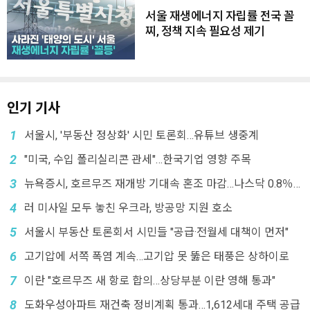
서울 재생에너지 자립률 전국 꼴
찌, 정책 지속 필요성 제기
인기 기사
1
서울시, '부동산 정상화' 시민 토론회…유튜브 생중계
2
"미국, 수입 폴리실리콘 관세"…한국기업 영향 주목
3
뉴욕증시, 호르무즈 재개방 기대속 혼조 마감…나스닥 0.8％
↓
4
러 미사일 모두 놓친 우크라, 방공망 지원 호소
5
서울시 부동산 토론회서 시민들 "공급·전월세 대책이 먼저"
6
고기압에 서쪽 폭염 계속…고기압 못 뚫은 태풍은 상하이로
7
이란 "호르무즈 새 항로 합의…상당부분 이란 영해 통과"
8
도화우성아파트 재건축 정비계획 통과…1,612세대 주택 공급