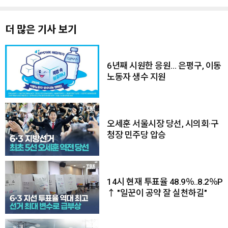
더 많은 기사 보기
6년째 시원한 응원… 은평구, 이동
노동자 생수 지원
오세훈 서울시장 당선, 시의회·구
청장 민주당 압승
14시 현재 투표율 48.9％..8.2％P
↑ "일꾼이 공약 잘 실천하길"