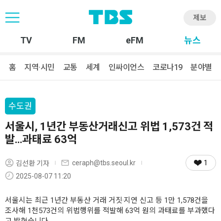
제보
TV
FM
eFM
뉴스
홈
지역·시민
교통
세계
인싸이언스
코로나19
분야별
수도권
서울시, 1년간 부동산거래신고 위법 1,573건 적
발…과태료 63억
1
ceraph@tbs.seoul.kr
김선환 기자
2025-08-07 11:20
서울시는 최근 1년간 부동산 거래 거짓·지연 신고 등 1만 1,578건을
조사해 1천573건의 위법행위를 적발해 63억 원의 과태료를 부과했다