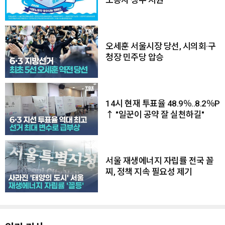
오세훈 서울시장 당선, 시의회·구
청장 민주당 압승
14시 현재 투표율 48.9％..8.2％P
↑ "일꾼이 공약 잘 실천하길"
서울 재생에너지 자립률 전국 꼴
찌, 정책 지속 필요성 제기