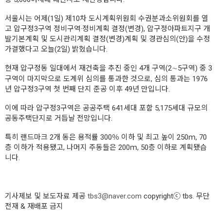
서울시는 어제(1일) 제10차 도시계획위원회 수권분과소위원회를 열
고 압구정3구역 정비구역·정비계획 결정(변경), 압구정아파트지구 개
발기본계획 및 도시관리계획 결정(변경)계획 및 경관심의(안)을 수정
가결했다고 오늘(2일) 밝혔습니다.
현재 압구정동 일대에서 재건축을 추진 중인 4개 구역(2∼5구역) 중 3
구역이 마지막으로 도계위 심의를 통과한 것으로, 심의 통과는 1976
년 압구정3구역 첫 번째 단지 준공 이후 49년 만입니다.
이에 따라 압구정3구역은 공공주택 641세대 포함 5,175세대 규모의
공동주택단지로 거듭날 전망입니다.
특히 랜드마크 2개 동은 용적률 300％ 이하 및 최고 높이 250ｍ, 70
층 이하가 적용됐고, 나머지 주동들은 200ｍ, 50층 이하로 계획됐습
니다.
기사제보 및 보도자료 제공
tbs3@naver.com
copyrightⓒ tbs. 무단
전재 & 재배포 금지