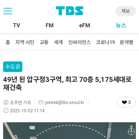
제보
TV
FM
eFM
뉴스
홈
지역·시민
교통
세계
인싸이언스
코로나19
분야별
수도권
49년 된 압구정3구역, 최고 70층 5,175세대로
재건축
3
piseek@tbs.seoul.kr
조주연 기자
2025-10-02 11:14