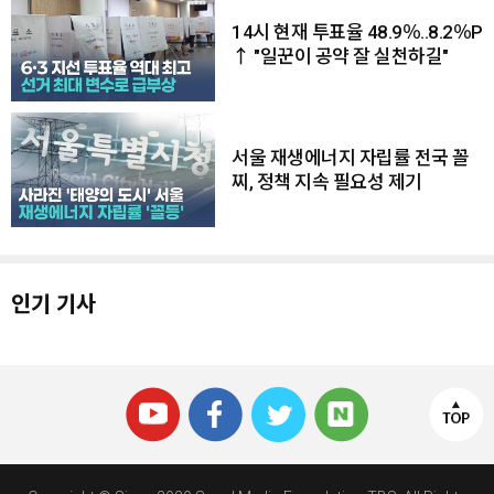
14시 현재 투표율 48.9％..8.2％P
↑ "일꾼이 공약 잘 실천하길"
서울 재생에너지 자립률 전국 꼴
찌, 정책 지속 필요성 제기
인기 기사