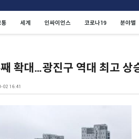
교통
세계
인싸이언스
코로나19
분야별
주째 확대…광진구 역대 최고 상
-02 16:41