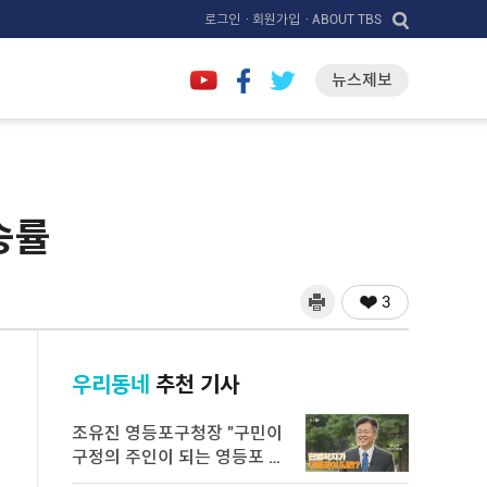
로그인
· 회원가입
· ABOUT TBS
뉴스제보
승률
3
우리동네
추천 기사
조유진 영등포구청장 "구민이
구정의 주인이 되는 영등포 만
들 ...