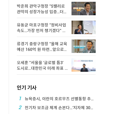
박준희 관악구청장 "S밸리로
관악의 성장가능성 입증…더욱
속 ...
유동균 마포구청장 "정비사업
속도…가장 먼저 챙기겠다" ...
류경기 중랑구청장 "올해 교육
예산 160억 원 마련…앞으로도
...
오세훈 "서울을 '글로벌 톱3'
도시로…대한민국 미래 좌표 ...
인기 기사
1
뉴욕증시, 이란의 호르무즈 선별통항 추진에 하락
2
전기차 보조금 체계 손본다…'지자체 30％ 매칭' ...