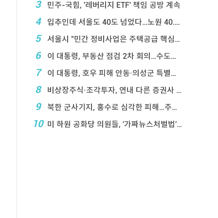
3
민주-국힘, '레버리지 ETF' 책임 공방 계속
4
입추인데 서울도 40도 넘었다…노원 40.2도 기록
5
서울시 "민간 정비사업은 주택공급 핵심&q ...
6
이 대통령, 부동산 점검 2차 회의…수도권 공급대책 ...
7
이 대통령, 호우 피해 안동·의성군 특별재난지역 선포
8
비상장주식·조각투자, 연내 다른 증권사 계좌 거래 ...
9
북한 군사기지, 홍수로 심각한 피해…주택 수백채 파괴
10
미 하원 공화당 의원들, '가짜뉴스처벌법' 항의 서한