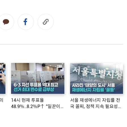
의
14시 현재 투표율
서울 재생에너지 자립률 전
48.9％..8.2％P↑ "일꾼이
국 꼴찌, 정책 지속 필요성
공약 ...
제기