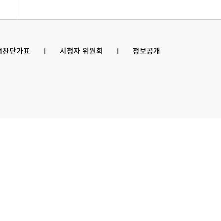
 협찬단가표
l
시청자 위원회
l
정보공개