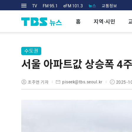
TV
FM 95.1
eFM 101.3
뉴스
교통정보
홈
지역·시민
수도권
서울 아파트값 상승폭 4
piseek@tbs.seoul.kr
조주연 기자
2025-10